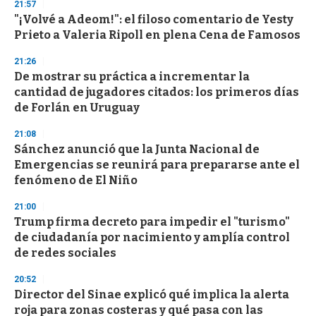
21:57
d
"¡Volvé a Adeom!": el filoso comentario de Yesty
s
o
Prieto a Valeria Ripoll en plena Cena de Famosos
f
3
21:26
3
s
De mostrar su práctica a incrementar la
e
cantidad de jugadores citados: los primeros días
c
de Forlán en Uruguay
o
n
d
21:08
s
Sánchez anunció que la Junta Nacional de
Emergencias se reunirá para prepararse ante el
fenómeno de El Niño
21:00
Trump firma decreto para impedir el "turismo"
de ciudadanía por nacimiento y amplía control
de redes sociales
20:52
Director del Sinae explicó qué implica la alerta
roja para zonas costeras y qué pasa con las