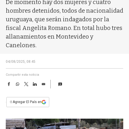
a
De momento hay dos mujeres y cuatro
hombres detenidos, todos de nacionalidad
uruguaya, que serán indagados por la
fiscal Angelita Romano. En total hubo tres
allanamientos en Montevideo y
Canelones.
04/08/2025, 08:45
Compartir esta noticia
F
W
T
L
E
a
h
w
i
m
c
a
i
n
a
e
t
t
k
i
+
Agregar El País en
b
s
t
e
l
o
A
e
d
o
p
r
I
k
p
n