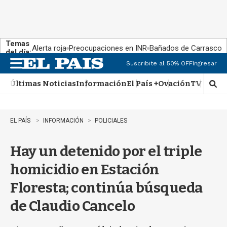
Temas
Alerta roja
Preocupaciones en INR
Bañados de Carrasco
del día:
Suscribite al 50% OFF
Ingresar
M
e
Últimas Noticias
Información
El País +
Ovación
TV Show
n
M
u
o
s
t
EL PAÍS
INFORMACIÓN
POLICIALES
r
a
Hay un detenido por el triple
r
b
homicidio en Estación
�
s
Floresta; continúa búsqueda
q
u
de Claudio Cancelo
e
d