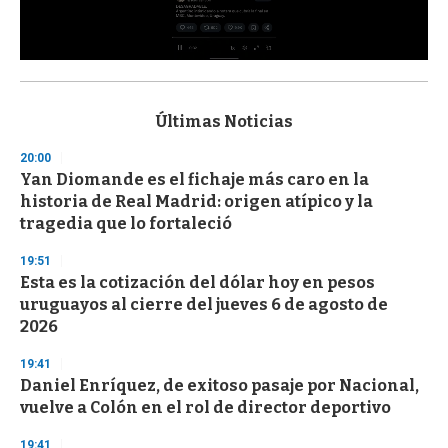
0
s
e
c
Últimas Noticias
o
n
20:00
d
Yan Diomande es el fichaje más caro en la
s
o
historia de Real Madrid: origen atípico y la
f
tragedia que lo fortaleció
3
3
s
19:51
e
Esta es la cotización del dólar hoy en pesos
c
uruguayos al cierre del jueves 6 de agosto de
o
n
2026
d
s
19:41
Daniel Enríquez, de exitoso pasaje por Nacional,
vuelve a Colón en el rol de director deportivo
19:41