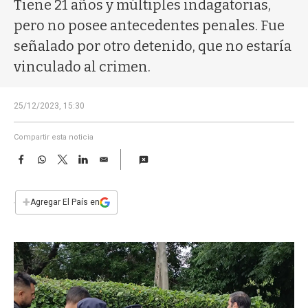
a
Tiene 21 años y múltiples indagatorias,
pero no posee antecedentes penales. Fue
señalado por otro detenido, que no estaría
vinculado al crimen.
25/12/2023, 15:30
Compartir esta noticia
F
W
T
L
E
a
h
w
i
m
c
a
i
n
a
e
t
t
k
i
+
Agregar El País en
b
s
t
e
l
o
A
e
d
o
p
r
I
k
p
n