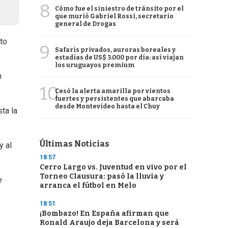
8
Cómo fue el siniestro de tránsito por el
que murió Gabriel Rossi, secretario
general de Drogas
to
9
Safaris privados, auroras boreales y
estadías de US$ 3.000 por día: así viajan
los uruguayos premium
n
10
Cesó la alerta amarilla por vientos
fuertes y persistentes que abarcaba
desde Montevideo hasta el Chuy
sta la
Últimas Noticias
y al
18:57
Cerro Largo vs. Juventud en vivo por el
Torneo Clausura: pasó la lluvia y
e
arranca el fútbol en Melo
18:51
¡Bombazo! En España afirman que
Ronald Araujo deja Barcelona y será