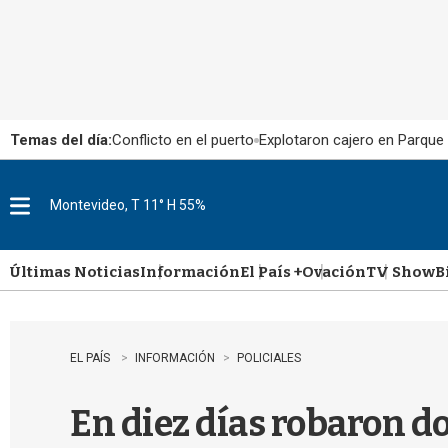
Temas del día:
Conflicto en el puerto
Explotaron cajero en Parque
Montevideo, T 11° H 55%
M
e
n
u
Últimas Noticias
Información
El País +
Ovación
TV Show
B
EL PAÍS
INFORMACIÓN
POLICIALES
En diez días robaron d