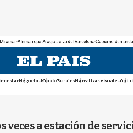
 Miramar
Afirman que Araujo se va del Barcelona
Gobierno demanda
ienestar
Negocios
Mundo
Rurales
Narrativas visuales
Opin
os veces a estación de serv