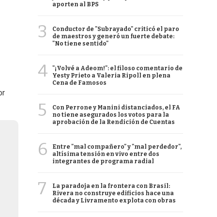
aporten al BPS
3
Conductor de "Subrayado" criticó el paro
de maestros y generó un fuerte debate:
"No tiene sentido"
4
"¡Volvé a Adeom!": el filoso comentario de
Yesty Prieto a Valeria Ripoll en plena
Cena de Famosos
or
5
Con Perrone y Manini distanciados, el FA
no tiene asegurados los votos para la
aprobación de la Rendición de Cuentas
6
Entre "mal compañero" y "mal perdedor",
altísima tensión en vivo entre dos
integrantes de programa radial
7
La paradoja en la frontera con Brasil:
Rivera no construye edificios hace una
década y Livramento explota con obras