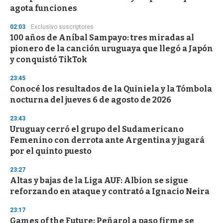
n
agota funciones
d
s
02:03
Exclusivo suscriptores
100 años de Aníbal Sampayo: tres miradas al
pionero de la canción uruguaya que llegó a Japón
y conquistó TikTok
23:45
Conocé los resultados de la Quiniela y la Tómbola
nocturna del jueves 6 de agosto de 2026
23:43
Uruguay cerró el grupo del Sudamericano
Femenino con derrota ante Argentina y jugará
por el quinto puesto
23:27
Altas y bajas de la Liga AUF: Albion se sigue
reforzando en ataque y contrató a Ignacio Neira
23:17
Games of the Future: Peñarol a paso firme se