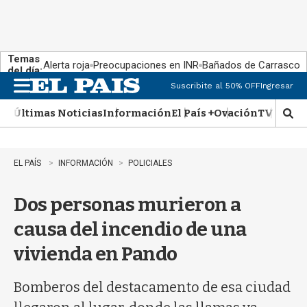
Temas
Alerta roja
Preocupaciones en INR
Bañados de Carrasco
del día:
Suscribite al 50% OFF
Ingresar
M
e
Últimas Noticias
Información
El País +
Ovación
TV Show
n
M
u
o
s
t
EL PAÍS
INFORMACIÓN
POLICIALES
r
a
Dos personas murieron a
r
b
causa del incendio de una
�
s
vivienda en Pando
q
u
e
Bomberos del destacamento de esa ciudad
d