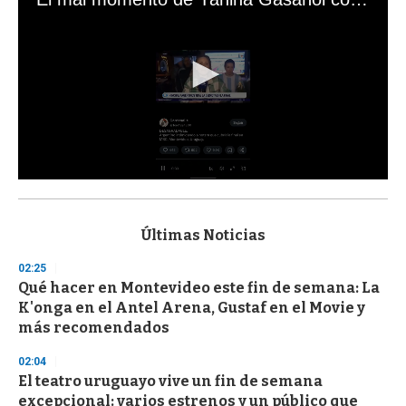
0
s
e
c
Últimas Noticias
o
n
02:25
d
Qué hacer en Montevideo este fin de semana: La
s
o
K'onga en el Antel Arena, Gustaf en el Movie y
f
más recomendados
3
3
s
02:04
e
El teatro uruguayo vive un fin de semana
c
excepcional: varios estrenos y un público que
o