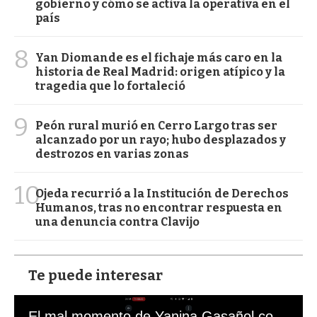
gobierno y cómo se activa la operativa en el
país
8
Yan Diomande es el fichaje más caro en la
historia de Real Madrid: origen atípico y la
tragedia que lo fortaleció
9
Peón rural murió en Cerro Largo tras ser
alcanzado por un rayo; hubo desplazados y
destrozos en varias zonas
10
Ojeda recurrió a la Institución de Derechos
Humanos, tras no encontrar respuesta en
una denuncia contra Clavijo
Te puede interesar
El mal momento de Yanina Gasañol con un hincha argentino en "Subrayado"