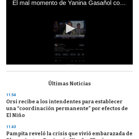
El mal momento de Yanina Gasañol con un hincha argentino en "Subrayado"
0
s
e
c
Últimas Noticias
o
n
11:54
d
Orsi recibe a los intendentes para establecer
s
o
una “coordinación permanente” por efectos de
f
El Niño
3
3
s
11:43
e
Pampita reveló la crisis que vivió embarazada de
c