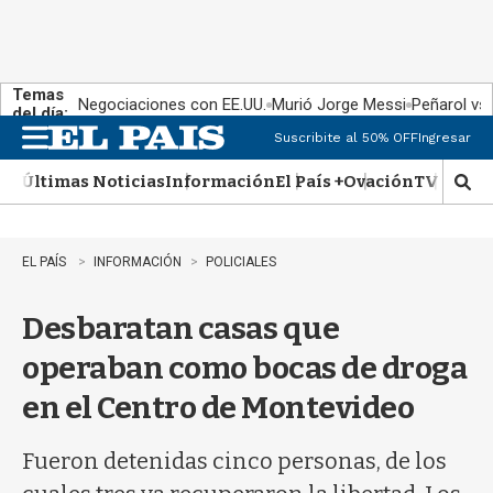
Temas
Negociaciones con EE.UU.
Murió Jorge Messi
Peñarol vs
del día:
Suscribite al 50% OFF
Ingresar
M
e
Últimas Noticias
Información
El País +
Ovación
TV Show
n
M
u
o
s
t
EL PAÍS
INFORMACIÓN
POLICIALES
r
a
Desbaratan casas que
r
b
operaban como bocas de droga
�
s
en el Centro de Montevideo
q
u
e
Fueron detenidas cinco personas, de los
d