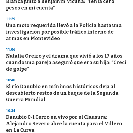
Blanca junto a Benjamín Vicuña: "Tenía cero
o
n
pesos en mi cuenta"
d
s
11:29
Una moto requerida llevó a la Policía hasta una
investigación por posible tráfico interno de
armas en Montevideo
11:06
Natalia Oreiro y el drama que vivió a los 17 años
cuando una pareja aseguró que era su hija: “Crecí
de golpe”
10:40
El río Danubio en mínimos históricos deja al
descubierto restos de un buque de la Segunda
Guerra Mundial
10:34
Danubio 0-1 Cerro en vivo por el Clausura:
Alejandro Severo abre la cuenta para el Villero
en La Curva