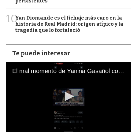
persistentes
10
Yan Diomande es el fichaje más caro en la
historia de Real Madrid: origen atípico y la
tragedia que lo fortaleció
Te puede interesar
El mal momento de Yanina Gasañol con un hincha argentino en "Subrayado"
0