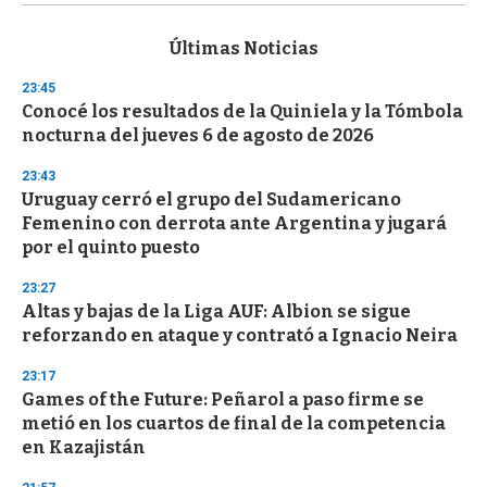
s
e
c
Últimas Noticias
o
n
23:45
d
Conocé los resultados de la Quiniela y la Tómbola
s
o
nocturna del jueves 6 de agosto de 2026
f
3
23:43
3
s
Uruguay cerró el grupo del Sudamericano
e
Femenino con derrota ante Argentina y jugará
c
por el quinto puesto
o
n
d
23:27
s
Altas y bajas de la Liga AUF: Albion se sigue
reforzando en ataque y contrató a Ignacio Neira
23:17
Games of the Future: Peñarol a paso firme se
metió en los cuartos de final de la competencia
en Kazajistán