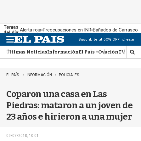
Temas
Alerta roja
Preocupaciones en INR
Bañados de Carrasco
del día:
Suscribite al 50% OFF
Ingresar
M
e
Últimas Noticias
Información
El País +
Ovación
TV Show
n
M
u
o
s
t
EL PAÍS
INFORMACIÓN
POLICIALES
r
a
Coparon una casa en Las
r
b
Piedras: mataron a un joven de
�
s
23 años e hirieron a una mujer
q
u
e
d
09/07/2018, 10:01