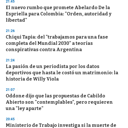
d
21:45
s
El nuevo rumbo que promete Abelardo De la
Espriella para Colombia: "Orden, autoridad y
libertad"
21:26
Chiqui Tapia: del "trabajamos para una fase
completa del Mundial 2030" a teorías
conspirativas contra Argentina
21:24
La pasión de un periodista por los datos
deportivos que hasta le costó un matrimonio: la
historia de Willy Viola
21:07
Oddone dijo que las propuestas de Cabildo
Abierto son "contemplables", pero requieren
una "ley aparte"
20:45
Ministerio de Trabajo investiga si la muerte de