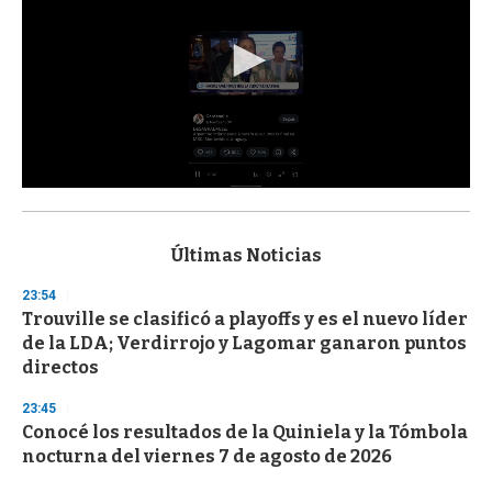
0
s
e
c
Últimas Noticias
o
n
23:54
d
Trouville se clasificó a playoffs y es el nuevo líder
s
o
de la LDA; Verdirrojo y Lagomar ganaron puntos
f
directos
3
3
s
23:45
e
Conocé los resultados de la Quiniela y la Tómbola
c
nocturna del viernes 7 de agosto de 2026
o
n