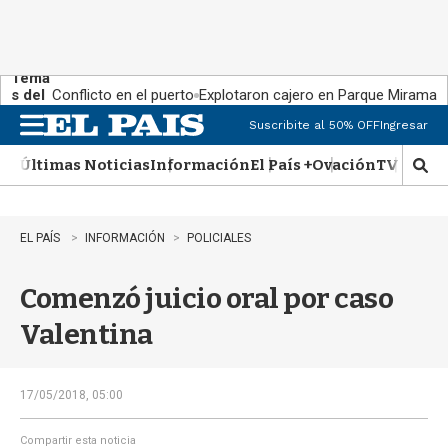
Tema
s del
Conflicto en el puerto
Explotaron cajero en Parque Miramar
día:
Suscribite al 50% OFF
Ingresar
M
e
Últimas Noticias
Información
El País +
Ovación
TV Show
n
M
u
o
s
t
EL PAÍS
INFORMACIÓN
POLICIALES
r
a
Comenzó juicio oral por caso
r
b
Valentina
�
s
q
u
17/05/2018, 05:00
e
d
Compartir esta noticia