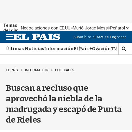
Temas
Negociaciones con EE.UU.
Murió Jorge Messi
Peñarol vs
del día:
Suscribite al 50% OFF
Ingresar
M
e
Últimas Noticias
Información
El País +
Ovación
TV Show
n
M
u
o
s
t
EL PAÍS
INFORMACIÓN
POLICIALES
r
a
Buscan a recluso que
r
b
aprovechó la niebla de la
�
s
madrugada y escapó de Punta
q
u
de Rieles
e
d