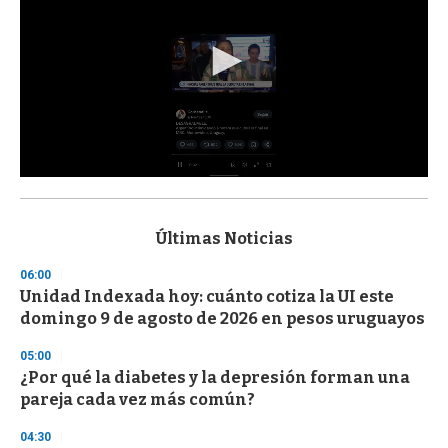
0
s
e
c
Últimas Noticias
o
n
06:00
d
Unidad Indexada hoy: cuánto cotiza la UI este
s
o
domingo 9 de agosto de 2026 en pesos uruguayos
f
3
05:00
3
s
¿Por qué la diabetes y la depresión forman una
e
pareja cada vez más común?
c
o
04:30
n