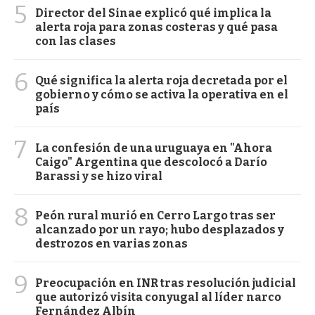
5
Director del Sinae explicó qué implica la
alerta roja para zonas costeras y qué pasa
con las clases
6
Qué significa la alerta roja decretada por el
gobierno y cómo se activa la operativa en el
país
7
La confesión de una uruguaya en "Ahora
Caigo" Argentina que descolocó a Darío
Barassi y se hizo viral
8
Peón rural murió en Cerro Largo tras ser
alcanzado por un rayo; hubo desplazados y
destrozos en varias zonas
9
Preocupación en INR tras resolución judicial
que autorizó visita conyugal al líder narco
Fernández Albín