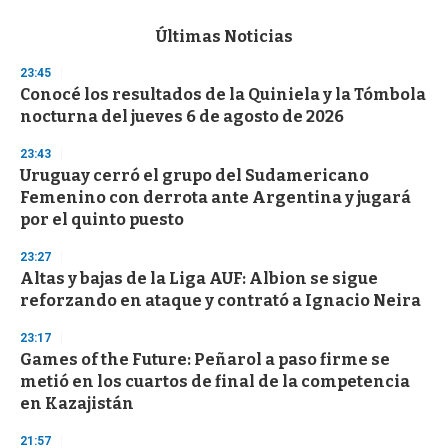
e
c
Últimas Noticias
o
n
23:45
d
Conocé los resultados de la Quiniela y la Tómbola
s
o
nocturna del jueves 6 de agosto de 2026
f
3
23:43
3
s
Uruguay cerró el grupo del Sudamericano
e
Femenino con derrota ante Argentina y jugará
c
por el quinto puesto
o
n
d
23:27
s
Altas y bajas de la Liga AUF: Albion se sigue
reforzando en ataque y contrató a Ignacio Neira
23:17
Games of the Future: Peñarol a paso firme se
metió en los cuartos de final de la competencia
en Kazajistán
21:57