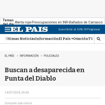
Temas
Alerta roja
Preocupaciones en INR
Bañados de Carrasco
del día:
Suscribite al 50% OFF
Ingresar
M
e
Últimas Noticias
Información
El País +
Ovación
TV Show
n
M
u
o
s
t
EL PAÍS
INFORMACIÓN
POLICIALES
r
a
Buscan a desaparecida en
r
b
Punta del Diablo
�
s
q
u
14/07/2018, 05:00
e
d
Compartir esta noticia