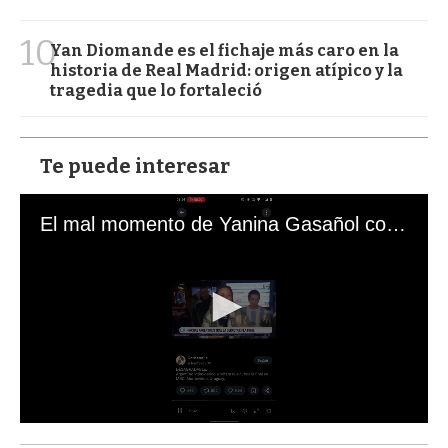
10
Yan Diomande es el fichaje más caro en la
historia de Real Madrid: origen atípico y la
tragedia que lo fortaleció
Te puede interesar
El mal momento de Yanina Gasañol con un hincha argentino en "Subrayado"
0
s