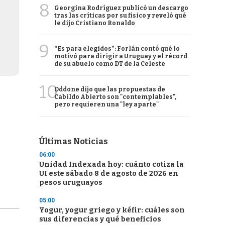
8
Georgina Rodríguez publicó un descargo
tras las críticas por su físico y reveló qué
le dijo Cristiano Ronaldo
9
“Es para elegidos”: Forlán contó qué lo
motivó para dirigir a Uruguay y el récord
de su abuelo como DT de la Celeste
10
Oddone dijo que las propuestas de
Cabildo Abierto son "contemplables",
pero requieren una "ley aparte"
Últimas Noticias
06:00
Unidad Indexada hoy: cuánto cotiza la
UI este sábado 8 de agosto de 2026 en
pesos uruguayos
05:00
Yogur, yogur griego y kéfir: cuáles son
sus diferencias y qué beneficios