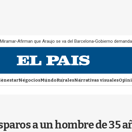
 Miramar
Afirman que Araujo se va del Barcelona
Gobierno demanda
ienestar
Negocios
Mundo
Rurales
Narrativas visuales
Opin
sparos a un hombre de 35 a