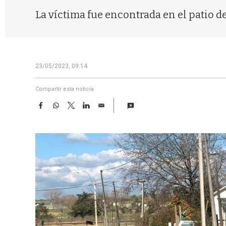
La víctima fue encontrada en el patio de 
23/05/2023, 09:14
Compartir esta noticia
F
W
T
L
E
a
h
w
i
m
c
a
i
n
a
e
t
t
k
i
b
s
t
e
l
o
A
e
d
o
p
r
I
k
p
n