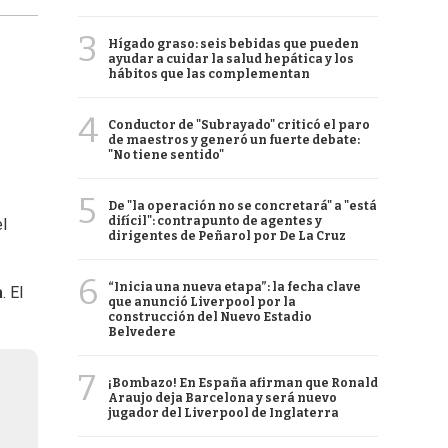
3
Hígado graso: seis bebidas que pueden
ayudar a cuidar la salud hepática y los
hábitos que las complementan
4
Conductor de "Subrayado" criticó el paro
de maestros y generó un fuerte debate:
"No tiene sentido"
5
De "la operación no se concretará" a "está
difícil": contrapunto de agentes y
el
dirigentes de Peñarol por De La Cruz
6
“Inicia una nueva etapa”: la fecha clave
a
. El
que anunció Liverpool por la
construcción del Nuevo Estadio
Belvedere
7
¡Bombazo! En España afirman que Ronald
Araujo deja Barcelona y será nuevo
jugador del Liverpool de Inglaterra