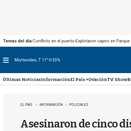
Temas del día:
Conflicto en el puerto
Explotaron cajero en Parque
Montevideo, T 11° H 55%
M
e
n
u
Últimas Noticias
Información
El País +
Ovación
TV Show
B
EL PAÍS
INFORMACIÓN
POLICIALES
Asesinaron de cinco di