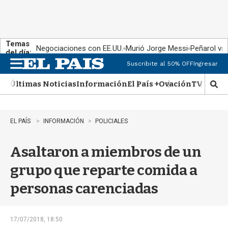
Temas
Negociaciones con EE.UU.
Murió Jorge Messi
Peñarol vs
del día:
Suscribite al 50% OFF
Ingresar
M
e
Últimas Noticias
Información
El País +
Ovación
TV Show
n
M
u
o
s
t
EL PAÍS
INFORMACIÓN
POLICIALES
r
a
Asaltaron a miembros de un
r
b
grupo que reparte comida a
�
s
personas carenciadas
q
u
e
d
17/07/2018, 18:50