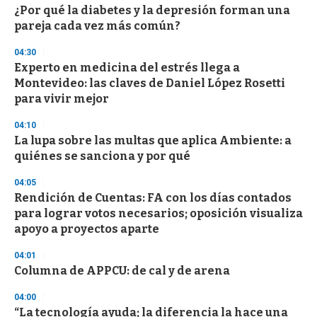
s
¿Por qué la diabetes y la depresión forman una
pareja cada vez más común?
04:30
Experto en medicina del estrés llega a
Montevideo: las claves de Daniel López Rosetti
para vivir mejor
04:10
La lupa sobre las multas que aplica Ambiente: a
quiénes se sanciona y por qué
04:05
Rendición de Cuentas: FA con los días contados
para lograr votos necesarios; oposición visualiza
apoyo a proyectos aparte
04:01
Columna de APPCU: de cal y de arena
04:00
“La tecnología ayuda; la diferencia la hace una