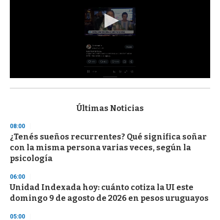
0
s
e
c
Últimas Noticias
o
n
08:00
d
¿Tenés sueños recurrentes? Qué significa soñar
s
o
con la misma persona varias veces, según la
f
psicología
3
3
s
06:00
e
Unidad Indexada hoy: cuánto cotiza la UI este
c
domingo 9 de agosto de 2026 en pesos uruguayos
o
n
d
05:00