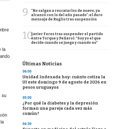
9
"No salgan a rescatarlos de nuevo, ya
alcanzó con lo del año pasado": el duro
mensaje de Ruglio tras suspensión
ombre
10
Javier Feres tras suspender el partido
entre Torque y Peñarol: “Soy yo el que
decide cuando se juega y cuando no”
 la
tando
Últimas Noticias
06:00
Unidad Indexada hoy: cuánto cotiza la
UI este domingo 9 de agosto de 2026 en
pesos uruguayos
a su
05:00
¿Por qué la diabetes y la depresión
forman una pareja cada vez más
común?
sión
la
04:30