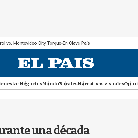
rol vs. Montevideo City Torque
En Clave País
ienestar
Negocios
Mundo
Rurales
Narrativas visuales
Opin
urante una década