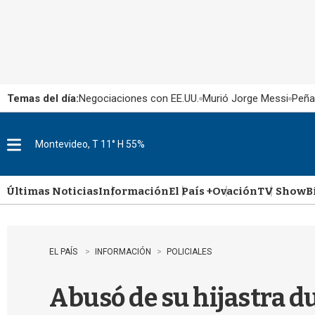
Temas del día:
Negociaciones con EE.UU.
Murió Jorge Messi
Peña
Montevideo, T 11° H 55%
M
e
n
u
Últimas Noticias
Información
El País +
Ovación
TV Show
B
EL PAÍS
INFORMACIÓN
POLICIALES
Abusó de su hijastra d