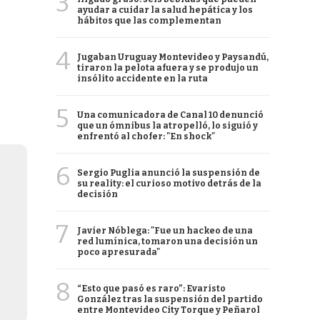
3
ayudar a cuidar la salud hepática y los
hábitos que las complementan
4
Jugaban Uruguay Montevideo y Paysandú,
tiraron la pelota afuera y se produjo un
insólito accidente en la ruta
5
Una comunicadora de Canal 10 denunció
que un ómnibus la atropelló, lo siguió y
enfrentó al chofer: "En shock"
6
Sergio Puglia anunció la suspensión de
su reality: el curioso motivo detrás de la
decisión
7
Javier Nóblega: "Fue un hackeo de una
red lumínica, tomaron una decisión un
poco apresurada"
8
“Esto que pasó es raro”: Evaristo
González tras la suspensión del partido
entre Montevideo City Torque y Peñarol