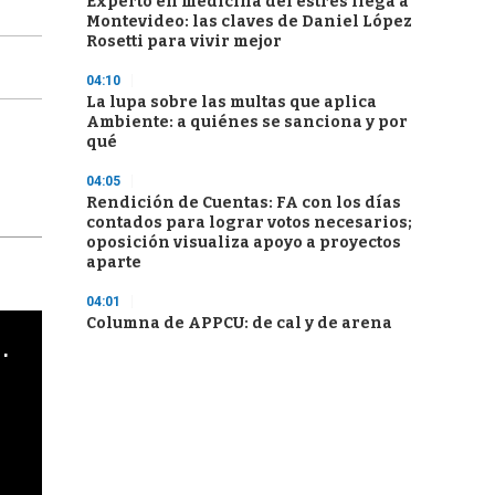
Experto en medicina del estrés llega a
Montevideo: las claves de Daniel López
Rosetti para vivir mejor
04:10
La lupa sobre las multas que aplica
Ambiente: a quiénes se sanciona y por
qué
04:05
Rendición de Cuentas: FA con los días
contados para lograr votos necesarios;
oposición visualiza apoyo a proyectos
aparte
04:01
Columna de APPCU: de cal y de arena
cha argentino en "Subrayado"