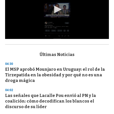
0
s
e
c
Últimas Noticias
o
n
04:30
d
El MSP aprobó Mounjaro en Uruguay: el rol de la
s
o
Tirzepatida en la obesidad y por qué no es una
f
droga mágica
3
3
s
04:02
e
Las señales que Lacalle Pou envió al PN y la
c
coalición: cómo decodifican los blancos el
o
n
discurso de su líder
d
s