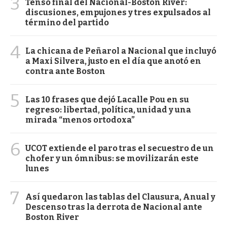
3
Tenso final del Nacional-Boston River:
discusiones, empujones y tres expulsados al
término del partido
4
La chicana de Peñarol a Nacional que incluyó
a Maxi Silvera, justo en el día que anotó en
contra ante Boston
5
Las 10 frases que dejó Lacalle Pou en su
regreso: libertad, política, unidad y una
mirada “menos ortodoxa”
6
UCOT extiende el paro tras el secuestro de un
chofer y un ómnibus: se movilizarán este
lunes
7
Así quedaron las tablas del Clausura, Anual y
Descenso tras la derrota de Nacional ante
Boston River