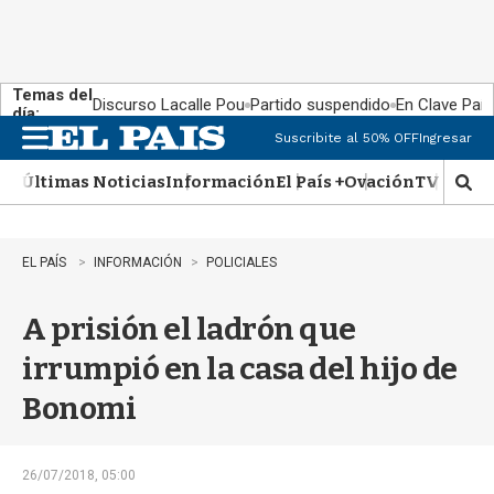
Temas del
Discurso Lacalle Pou
Partido suspendido
En Clave País
día:
Suscribite al 50% OFF
Ingresar
M
e
Últimas Noticias
Información
El País +
Ovación
TV Show
n
M
u
o
s
t
EL PAÍS
INFORMACIÓN
POLICIALES
r
a
A prisión el ladrón que
r
b
irrumpió en la casa del hijo de
�
s
Bonomi
q
u
e
d
26/07/2018, 05:00