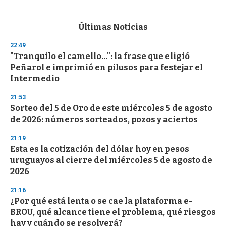
s
e
c
Últimas Noticias
o
n
22:49
d
"Tranquilo el camello...": la frase que eligió
s
o
Peñarol e imprimió en pilusos para festejar el
f
Intermedio
3
3
s
21:53
e
Sorteo del 5 de Oro de este miércoles 5 de agosto
c
de 2026: números sorteados, pozos y aciertos
o
n
d
21:19
s
Esta es la cotización del dólar hoy en pesos
uruguayos al cierre del miércoles 5 de agosto de
2026
21:16
¿Por qué está lenta o se cae la plataforma e-
BROU, qué alcance tiene el problema, qué riesgos
hay y cuándo se resolverá?