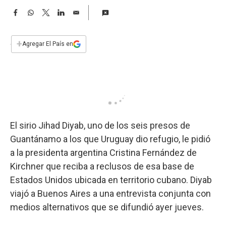
a
F
W
T
L
E
a
h
w
i
m
c
a
i
n
a
e
t
t
k
i
+
Agregar El País en
b
s
t
e
l
o
A
e
d
o
p
r
I
k
p
n
El sirio Jihad Diyab, uno de los seis presos de
Guantánamo a los que Uruguay dio refugio, le pidió
a la presidenta argentina Cristina Fernández de
Kirchner que reciba a reclusos de esa base de
Estados Unidos ubicada en territorio cubano. Diyab
viajó a Buenos Aires a una entrevista conjunta con
medios alternativos que se difundió ayer jueves.