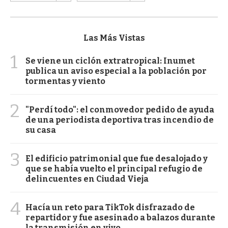
Las Más Vistas
1
Se viene un ciclón extratropical: Inumet
publica un aviso especial a la población por
tormentas y viento
2
"Perdí todo": el conmovedor pedido de ayuda
de una periodista deportiva tras incendio de
su casa
3
El edificio patrimonial que fue desalojado y
que se había vuelto el principal refugio de
delincuentes en Ciudad Vieja
4
Hacía un reto para TikTok disfrazado de
repartidor y fue asesinado a balazos durante
la transmisión en vivo