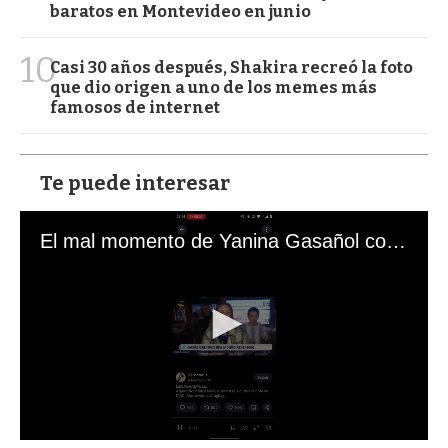
baratos en Montevideo en junio
10
Casi 30 años después, Shakira recreó la foto
que dio origen a uno de los memes más
famosos de internet
Te puede interesar
El mal momento de Yanina Gasañol con un hincha argentino en "Subrayado"
0