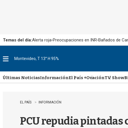
Temas del día:
Alerta roja
Preocupaciones en INR
Bañados de Ca
Montevideo, T 13° H 95%
M
e
n
u
Últimas Noticias
Información
El País +
Ovación
TV Show
B
EL PAÍS
INFORMACIÓN
PCU repudia pintadas c