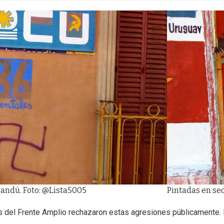
sandú. Foto: @Lista5005
Pintadas en se
 del Frente Amplio rechazaron estas agresiones públicamente. P