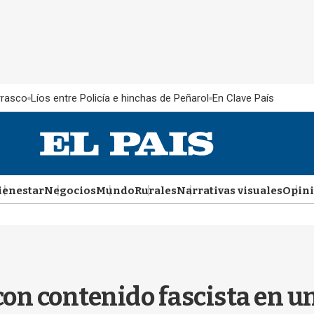
rrasco
Líos entre Policía e hinchas de Peñarol
En Clave País
ienestar
Negocios
Mundo
Rurales
Narrativas visuales
Opin
on contenido fascista en un