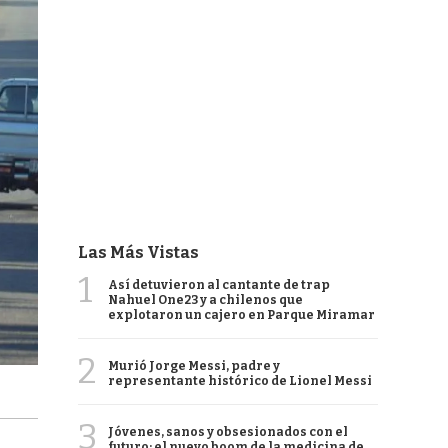
Las Más Vistas
1
Así detuvieron al cantante de trap
Nahuel One23 y a chilenos que
explotaron un cajero en Parque Miramar
2
Murió Jorge Messi, padre y
representante histórico de Lionel Messi
3
Jóvenes, sanos y obsesionados con el
futuro: el nuevo boom de la medicina de