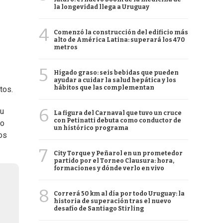
la longevidad llega a Uruguay
4
Comenzó la construcción del edificio más
alto de América Latina: superará los 470
metros
5
Hígado graso: seis bebidas que pueden
ayudar a cuidar la salud hepática y los
hábitos que las complementan
tos.
6
su
La figura del Carnaval que tuvo un cruce
con Petinatti debuta como conductor de
io
un histórico programa
os
7
City Torque y Peñarol en un prometedor
partido por el Torneo Clausura: hora,
formaciones y dónde verlo en vivo
8
Correrá 50 km al día por todo Uruguay: la
historia de superación tras el nuevo
desafío de Santiago Stirling