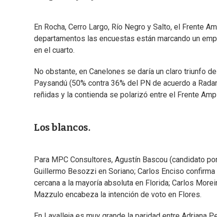
En Rocha, Cerro Largo, Río Negro y Salto, el Frente 
departamentos las encuestas están marcando un empat
en el cuarto.
No obstante, en Canelones se daría un claro triunfo de
Paysandú (50% contra 36% del PN de acuerdo a Radar
reñidas y la contienda se polarizó entre el Frente Amp
Los blancos.
Para MPC Consultores, Agustín Bascou (candidato por 
Guillermo Besozzi en Soriano; Carlos Enciso confirma 
cercana a la mayoría absoluta en Florida; Carlos Morei
Mazzulo encabeza la intención de voto en Flores.
En Lavalleja es muy grande la paridad entre Adriana 