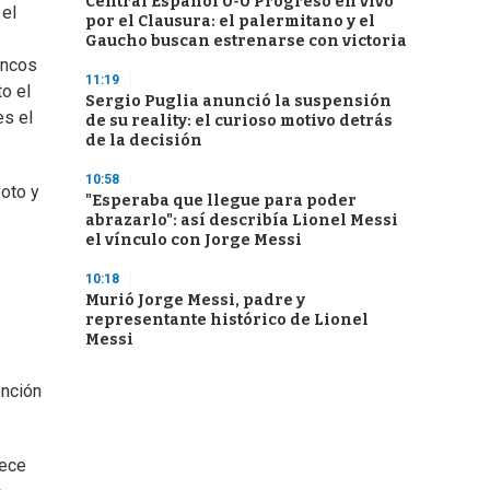
Central Español 0-0 Progreso en vivo
 el
por el Clausura: el palermitano y el
Gaucho buscan estrenarse con victoria
ancos
11:19
o el
Sergio Puglia anunció la suspensión
es el
de su reality: el curioso motivo detrás
de la decisión
10:58
voto y
"Esperaba que llegue para poder
abrazarlo": así describía Lionel Messi
el vínculo con Jorge Messi
10:18
Murió Jorge Messi, padre y
representante histórico de Lionel
Messi
ención
rece