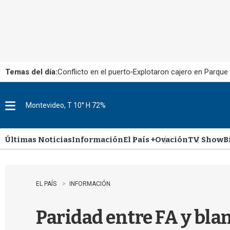
Temas del día:
Conflicto en el puerto
Explotaron cajero en Parque
Montevideo, T 10° H 72%
M
e
n
u
Últimas Noticias
Información
El País +
Ovación
TV Show
B
EL PAÍS
INFORMACIÓN
Paridad entre FA y bla