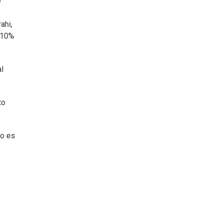
e
ahi,
o 10%
al
to
to es