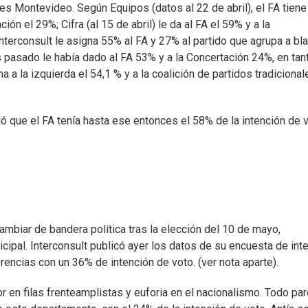
 Montevideo. Según Equipos (datos al 22 de abril), el FA tiene
ión el 29%; Cifra (al 15 de abril) le da al FA el 59% y a la
Interconsult le asigna 55% al FA y 27% al partido que agrupa a bl
pasado le había dado al FA 53% y a la Concertación 24%, en tant
 a la izquierda el 54,1 % y a la coalición de partidos tradicional
 que el FA tenía hasta ese entonces el 58% de la intención de 
biar de bandera política tras la elección del 10 de mayo,
cipal. Interconsult publicó ayer los datos de su encuesta de int
encias con un 36% de intención de voto. (ver nota aparte).
 en filas frenteamplistas y euforia en el nacionalismo. Todo pa