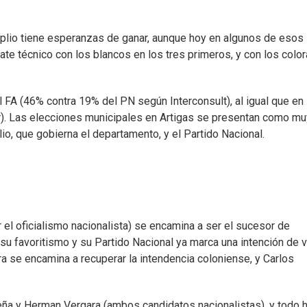
Amplio tiene esperanzas de ganar, aunque hoy en algunos de esos
e técnico con los blancos en los tres primeros, y con los colo
l FA (46% contra 19% del PN según Interconsult), al igual que en
). Las elecciones municipales en Artigas se presentan como mu
lio, que gobierna el departamento, y el Partido Nacional.
el oficialismo nacionalista) se encamina a ser el sucesor de
su favoritismo y su Partido Nacional ya marca una intención de 
ra se encamina a recuperar la intendencia coloniense, y Carlos
Peña y Herman Vergara (ambos candidatos nacionalistas), y todo 