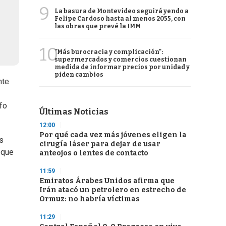
9
La basura de Montevideo seguirá yendo a
Felipe Cardoso hasta al menos 2055, con
las obras que prevé la IMM
10
"Más burocracia y complicación":
supermercados y comercios cuestionan
medida de informar precios por unidad y
piden cambios
nte
nfo
Últimas Noticias
12:00
Por qué cada vez más jóvenes eligen la
os
cirugía láser para dejar de usar
 que
anteojos o lentes de contacto
11:59
Emiratos Árabes Unidos afirma que
Irán atacó un petrolero en estrecho de
Ormuz: no habría víctimas
11:29