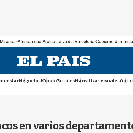
 Miramar
Afirman que Araujo se va del Barcelona
Gobierno demanda
ienestar
Negocios
Mundo
Rurales
Narrativas visuales
Opin
ncos en varios departament