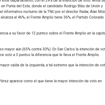
de este departamento, con el 24% de la intención de voto. Antía s
en Punta del Este, donde el candidato Rodrigo Blás de Unión y
l informativo nocturno de la TNU por el director Radar, Alan Mizr
l alcanza al 46%, el Frente Amplio tiene 36%, el Partido Colorad
encia a su favor de 12 puntos sobre el Frente Amplio en la capit
 es mayor aún (65% contra 30%). En San Carlos la intención de vo
ce solo a 3 puntos la diferencia que le lleva el Frente Amplio.
 mayor caída de la izquierda, a tal extremo que la intención de vo
 Pérez aparece como el que tiene la mayor intención de voto en