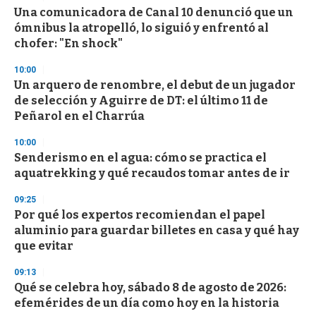
s
Una comunicadora de Canal 10 denunció que un
e
ómnibus la atropelló, lo siguió y enfrentó al
c
chofer: "En shock"
o
n
d
10:00
s
Un arquero de renombre, el debut de un jugador
de selección y Aguirre de DT: el último 11 de
Peñarol en el Charrúa
10:00
Senderismo en el agua: cómo se practica el
aquatrekking y qué recaudos tomar antes de ir
09:25
Por qué los expertos recomiendan el papel
aluminio para guardar billetes en casa y qué hay
que evitar
09:13
Qué se celebra hoy, sábado 8 de agosto de 2026:
efemérides de un día como hoy en la historia