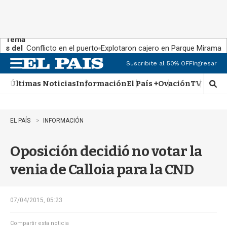
Tema
s del
Conflicto en el puerto
Explotaron cajero en Parque Miramar
día:
Suscribite al 50% OFF
Ingresar
M
e
Últimas Noticias
Información
El País +
Ovación
TV Show
n
M
u
o
s
t
EL PAÍS
INFORMACIÓN
r
a
Oposición decidió no votar la
r
b
venia de Calloia para la CND
�
s
q
u
07/04/2015, 05:23
e
d
Compartir esta noticia