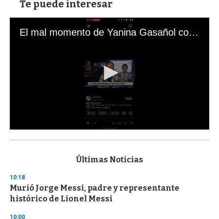
Te puede interesar
El mal momento de Yanina Gasañol con un hincha argentino en "Subrayado"
0
s
e
c
Últimas Noticias
o
n
10:18
d
Murió Jorge Messi, padre y representante
s
o
histórico de Lionel Messi
f
3
10:00
3