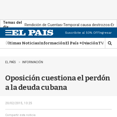
Temas del
Rendición de Cuentas
Temporal causa destrozos
En 
día:
Suscribite al 50% OFF
Ingresar
M
e
Últimas Noticias
Información
El País +
Ovación
TV Show
n
M
u
o
s
t
EL PAÍS
INFORMACIÓN
r
a
Oposición cuestiona el perdón
r
b
a la deuda cubana
�
s
q
u
20/02/2015, 13:25
e
d
Compartir esta noticia