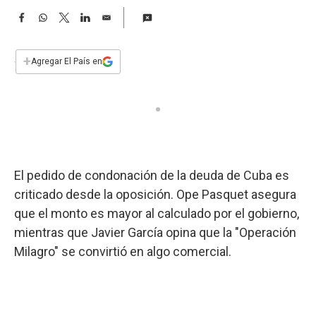
a
F
W
T
L
E
a
h
w
i
m
c
a
i
n
a
e
t
t
k
i
+
Agregar El País en
b
s
t
e
l
o
A
e
d
o
p
r
I
k
p
n
El pedido de condonación de la deuda de Cuba es
criticado desde la oposición. Ope Pasquet asegura
que el monto es mayor al calculado por el gobierno,
mientras que Javier García opina que la "Operación
Milagro" se convirtió en algo comercial.