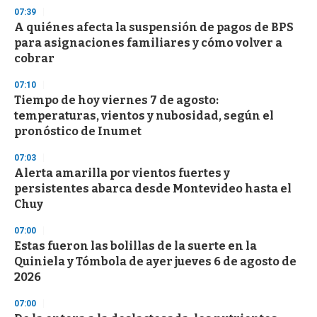
d
07:39
s
A quiénes afecta la suspensión de pagos de BPS
para asignaciones familiares y cómo volver a
cobrar
07:10
Tiempo de hoy viernes 7 de agosto:
temperaturas, vientos y nubosidad, según el
pronóstico de Inumet
07:03
Alerta amarilla por vientos fuertes y
persistentes abarca desde Montevideo hasta el
Chuy
07:00
Estas fueron las bolillas de la suerte en la
Quiniela y Tómbola de ayer jueves 6 de agosto de
2026
07:00