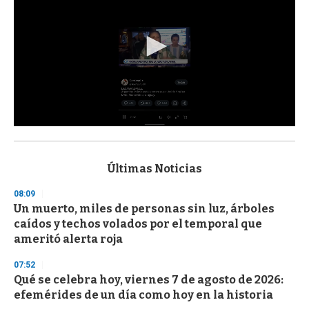
0
s
e
c
Últimas Noticias
o
n
08:09
d
Un muerto, miles de personas sin luz, árboles
s
o
caídos y techos volados por el temporal que
f
ameritó alerta roja
3
3
s
07:52
e
Qué se celebra hoy, viernes 7 de agosto de 2026:
c
efemérides de un día como hoy en la historia
o
n