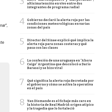
3
altísima tensión en vivo entre dos
integrantes de programa radial
4
Gobierno declaró la alerta roja por las
condiciones meteorológicas en varias
nar",
zonas del país
5
Director del Sinae explicó qué implica la
ste
alerta roja para zonas costeras y qué
pasa con las clases
e
6
La confesión de una uruguaya en "Ahora
Caigo" Argentina que descolocó a Darío
Barassi y se hizo viral
7
Qué significa la alerta roja decretada por
el gobierno y cómo se activa la operativa
en el país
8
Yan Diomande es el fichaje más caro en
la historia de Real Madrid: origen atípico
y la tragedia que lo fortaleció