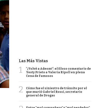
Las Más Vistas
1
"¡Volvé a Adeom!": el filoso comentario de
Yesty Prieto a Valeria Ripoll en plena
Cena de Famosos
2
Cómo fue el siniestro de tránsito por el
que murió Gabriel Rossi, secretario
general de Drogas
Entre "mal compañero" y "mal perdedor",