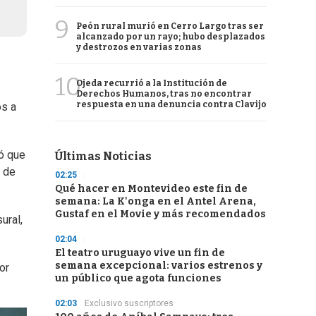
9
Peón rural murió en Cerro Largo tras ser
alcanzado por un rayo; hubo desplazados
y destrozos en varias zonas
10
Ojeda recurrió a la Institución de
Derechos Humanos, tras no encontrar
respuesta en una denuncia contra Clavijo
os a
ró que
Últimas Noticias
o de
02:25
Qué hacer en Montevideo este fin de
semana: La K'onga en el Antel Arena,
Gustaf en el Movie y más recomendados
ural,
02:04
El teatro uruguayo vive un fin de
semana excepcional: varios estrenos y
or
un público que agota funciones
02:03
Exclusivo suscriptores