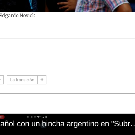
e Edgardo Novick
La transición
El mal momento de Yanina Gasañol con un hin