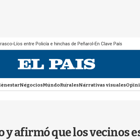
rrasco
Líos entre Policía e hinchas de Peñarol
En Clave País
ienestar
Negocios
Mundo
Rurales
Narrativas visuales
Opin
o y afirmó que los vecinos 