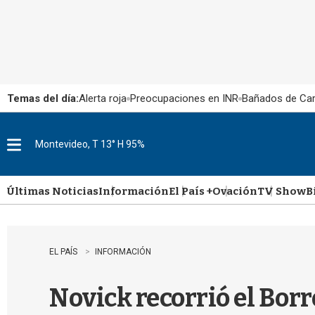
Temas del día:
Alerta roja
Preocupaciones en INR
Bañados de Ca
Montevideo, T 13° H 95%
M
e
n
u
Últimas Noticias
Información
El País +
Ovación
TV Show
B
EL PAÍS
INFORMACIÓN
Novick recorrió el Borr