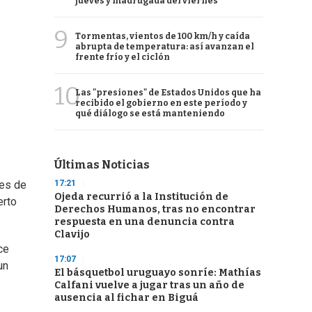
jueves y madrugada del viernes
9
Tormentas, vientos de 100 km/h y caída
abrupta de temperatura: así avanzan el
frente frío y el ciclón
10
Las "presiones" de Estados Unidos que ha
recibido el gobierno en este período y
qué diálogo se está manteniendo
Últimas Noticias
17:21
res de
Ojeda recurrió a la Institución de
erto
Derechos Humanos, tras no encontrar
respuesta en una denuncia contra
Clavijo
ce
17:07
un
El básquetbol uruguayo sonríe: Mathías
Calfani vuelve a jugar tras un año de
ausencia al fichar en Biguá