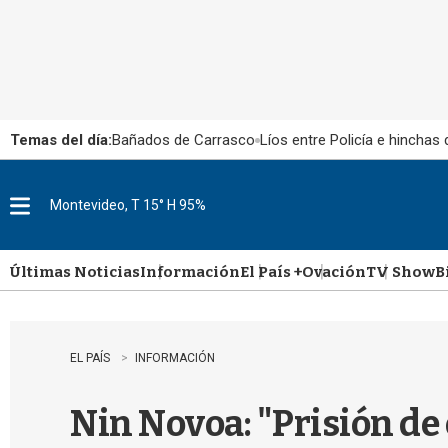
Temas del día:
Bañados de Carrasco
Líos entre Policía e hinchas
Montevideo, T 15° H 95%
M
e
n
u
Últimas Noticias
Información
El País +
Ovación
TV Show
B
EL PAÍS
INFORMACIÓN
Nin Novoa: "Prisión de