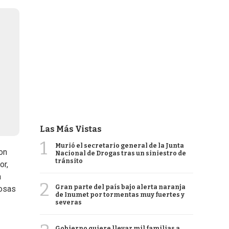
Las Más Vistas
1
Murió el secretario general de la Junta
on
Nacional de Drogas tras un siniestro de
tránsito
or,
a
2
Gran parte del país bajo alerta naranja
cosas
de Inumet por tormentas muy fuertes y
severas
Gobierno quiere llevar mil familias a