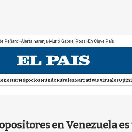
 de Peñarol
Alerta naranja
Murió Gabriel Rossi
En Clave País
ienestar
Negocios
Mundo
Rurales
Narrativas visuales
Opin
 opositores en Venezuela e