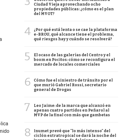
3
Ciudad Vieja aprovechando ocho
propiedades públicas: ¿cómo es el plan
del MVOT?
4
¿Por qué está lenta o se cae la plataforma
e-BROU, qué alcance tiene el problema,
a
qué riesgos hay y cuándo se resolverá?
5
El ocaso de las galerías del Centro y el
boom en Pocitos: cómo se reconfigura el
mercado de locales comerciales
6
Cómo fue el siniestro de tránsito por el
que murió Gabriel Rossi, secretario
general de Drogas
7
Leo Jaime: de la marca que alcanzó en
apenas cuatro partidos en Peñarol al
MVP de la final con más que gambetas
lica
8
enido
Inumet prevé que "lo más intenso" del
ciclón extratropical se dará la noche del