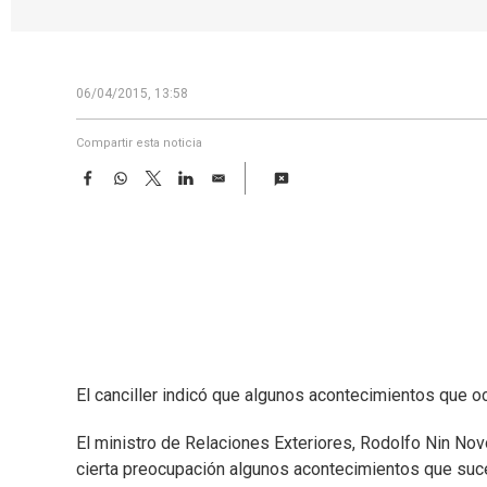
06/04/2015, 13:58
Compartir esta noticia
F
W
T
L
E
a
h
w
i
m
c
a
i
n
a
e
t
t
k
i
b
s
t
e
l
o
A
e
d
o
p
r
I
k
p
n
El canciller indicó que algunos acontecimientos que o
El ministro de Relaciones Exteriores, Rodolfo Nin Novo
cierta preocupación algunos acontecimientos que suc