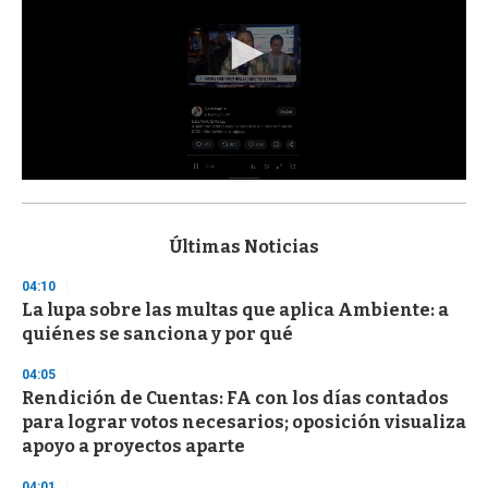
0
s
e
c
Últimas Noticias
o
n
04:10
d
La lupa sobre las multas que aplica Ambiente: a
s
o
quiénes se sanciona y por qué
f
3
04:05
3
s
Rendición de Cuentas: FA con los días contados
e
para lograr votos necesarios; oposición visualiza
c
apoyo a proyectos aparte
o
n
d
04:01