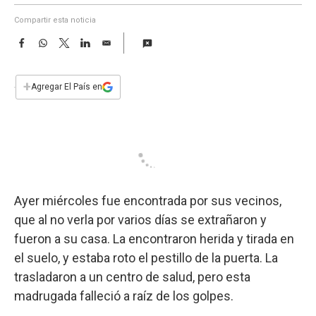
a
Compartir esta noticia
F
W
T
L
E
a
h
w
i
m
c
a
i
n
a
e
t
t
k
i
+
Agregar El País en
b
s
t
e
l
o
A
e
d
o
p
r
I
k
p
n
Ayer miércoles fue encontrada por sus vecinos,
que al no verla por varios días se extrañaron y
fueron a su casa. La encontraron herida y tirada en
el suelo, y estaba roto el pestillo de la puerta. La
trasladaron a un centro de salud, pero esta
madrugada falleció a raíz de los golpes.