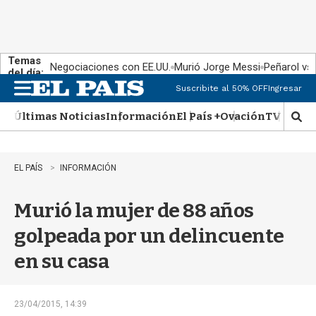
Temas
Negociaciones con EE.UU.
Murió Jorge Messi
Peñarol vs
del día:
Suscribite al 50% OFF
Ingresar
M
e
Últimas Noticias
Información
El País +
Ovación
TV Show
n
M
u
o
s
t
EL PAÍS
INFORMACIÓN
r
a
Murió la mujer de 88 años
r
b
golpeada por un delincuente
�
s
en su casa
q
u
e
d
23/04/2015, 14:39