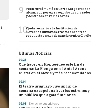
9
Peón rural murió en Cerro Largo tras ser
alcanzado por un rayo; hubo desplazados
y destrozos en varias zonas
10
os
Ojeda recurrió a la Institución de
Derechos Humanos, tras no encontrar
respuesta en una denuncia contra Clavijo
ras
Últimas Noticias
02:25
Qué hacer en Montevideo este fin de
semana: La K'onga en el Antel Arena,
Gustaf en el Movie y más recomendados
02:04
El teatro uruguayo vive un fin de
semana excepcional: varios estrenos y
un público que agota funciones
02:03
Exclusivo suscriptores