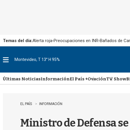
Temas del día:
Alerta roja
Preocupaciones en INR
Bañados de Ca
Montevideo, T 13° H 95%
M
e
n
u
Últimas Noticias
Información
El País +
Ovación
TV Show
B
EL PAÍS
INFORMACIÓN
Ministro de Defensa se