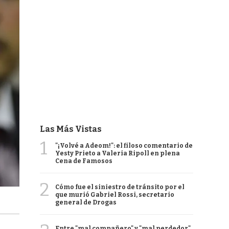
Las Más Vistas
1
"¡Volvé a Adeom!": el filoso comentario de
Yesty Prieto a Valeria Ripoll en plena
Cena de Famosos
2
Cómo fue el siniestro de tránsito por el
que murió Gabriel Rossi, secretario
general de Drogas
Entre "mal compañero" y "mal perdedor",