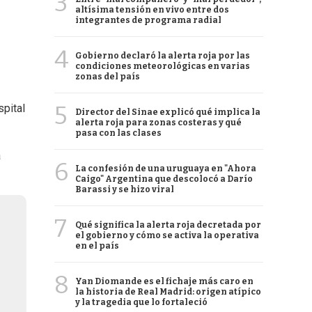
3
altísima tensión en vivo entre dos
integrantes de programa radial
4
Gobierno declaró la alerta roja por las
condiciones meteorológicas en varias
zonas del país
5
spital
Director del Sinae explicó qué implica la
alerta roja para zonas costeras y qué
pasa con las clases
a
6
La confesión de una uruguaya en "Ahora
Caigo" Argentina que descolocó a Darío
Barassi y se hizo viral
7
Qué significa la alerta roja decretada por
el gobierno y cómo se activa la operativa
en el país
8
Yan Diomande es el fichaje más caro en
la historia de Real Madrid: origen atípico
y la tragedia que lo fortaleció