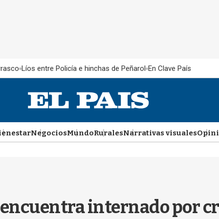
rrasco
Líos entre Policía e hinchas de Peñarol
En Clave País
ienestar
Negocios
Mundo
Rurales
Narrativas visuales
Opin
 encuentra internado por cri