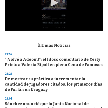
0
s
e
c
Últimas Noticias
o
n
21:57
d
"¡Volvé a Adeom!": el filoso comentario de Yesty
s
o
Prieto a Valeria Ripoll en plena Cena de Famosos
f
3
21:26
3
s
De mostrar su práctica a incrementar la
e
cantidad de jugadores citados: los primeros días
c
de Forlán en Uruguay
o
n
d
21:08
s
Sánchez anunció que la Junta Nacional de