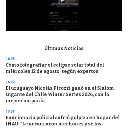
0
s
e
c
Últimas Noticias
o
n
16:05
d
Cómo fotografiar el eclipse solar total del
s
o
miércoles 12 de agosto, según expertos
f
3
16:02
3
s
El uruguayo Nicolás Pirozzi ganó en el Slalom
e
Gigante del Chile Winter Series 2026, con la
c
mejor compañía
o
n
d
15:51
s
Funcionaria policial sufrió golpiza en hogar del
INAU: "Le arrancaron mechones y se los