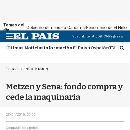
Temas del
Gobierno demanda a Cardama
Fenómeno de El Niño
día:
Suscribite al 50% OFF
Ingresar
M
e
Últimas Noticias
Información
El País +
Ovación
TV Show
n
M
u
o
s
t
EL PAÍS
INFORMACIÓN
r
a
Metzen y Sena: fondo compra y
r
b
cede la maquinaria
�
s
q
u
23/04/2015, 05:00
e
d
Compartir esta noticia