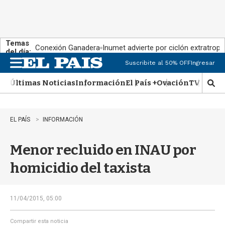
Temas
Conexión Ganadera
Inumet advierte por ciclón extratropi
del día:
Suscribite al 50% OFF
Ingresar
M
e
Últimas Noticias
Información
El País +
Ovación
TV Show
n
M
u
o
s
t
EL PAÍS
INFORMACIÓN
r
a
Menor recluido en INAU por
r
b
homicidio del taxista
�
s
q
u
11/04/2015, 05:00
e
d
Compartir esta noticia