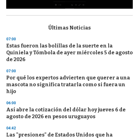
0
s
e
c
Últimas Noticias
o
n
07:00
d
Estas fueron las bolillas de la suerte en la
s
o
Quiniela y Tómbola de ayer miércoles 5 de agosto
f
de 2026
3
3
s
07:00
e
Por qué los expertos advierten que querer a una
c
mascota no significa tratarla como si fuera un
o
n
hijo
d
s
06:00
Así abre la cotización del dólar hoy jueves 6 de
agosto de 2026 en pesos uruguayos
04:42
Las "presiones" de Estados Unidos que ha