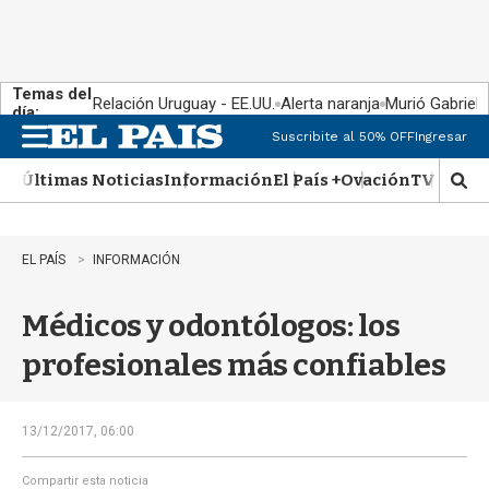
Temas del
Relación Uruguay - EE.UU.
Alerta naranja
Murió Gabriel 
día:
Suscribite al 50% OFF
Ingresar
M
e
Últimas Noticias
Información
El País +
Ovación
TV Show
n
M
u
o
s
t
EL PAÍS
INFORMACIÓN
r
a
Médicos y odontólogos: los
r
b
profesionales más confiables
�
s
q
u
13/12/2017, 06:00
e
d
Compartir esta noticia