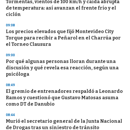
Tormentas, vientos de 100 km/h y caída abrupta
c
de temperatura: así avanzan el frente frío y el
o
n
ciclón
d
s
09:08
Los precios elevados que fijó Montevideo City
Torque para recibir a Peñarol en el Charrúa por
el Torneo Clausura
09:00
Por qué algunas personas lloran durante una
discusión y qué revela esa reacción, según una
psicóloga
08:49
El gremio de entrenadores respaldó a Leonardo
Ramos y cuestionó que Gustavo Matosas asuma
como DT de Danubio
08:44
Murió el secretario general de la Junta Nacional
de Drogas tras un siniestro de tránsito