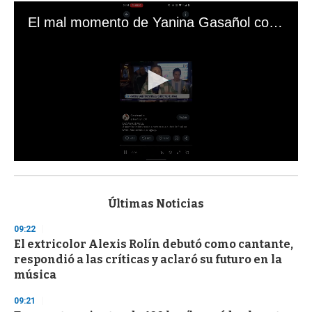
El mal momento de Yanina Gasañol con un hincha argentino en "Subrayado"
0
s
e
c
Últimas Noticias
o
n
09:22
d
El extricolor Alexis Rolín debutó como cantante,
s
o
respondió a las críticas y aclaró su futuro en la
f
música
3
3
s
09:21
e