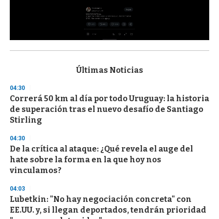
0
s
e
c
Últimas Noticias
o
n
04:30
d
Correrá 50 km al día por todo Uruguay: la historia
s
o
de superación tras el nuevo desafío de Santiago
f
Stirling
3
3
s
04:30
e
De la crítica al ataque: ¿Qué revela el auge del
c
hate sobre la forma en la que hoy nos
o
n
vinculamos?
d
s
04:03
Lubetkin: "No hay negociación concreta" con
EE.UU. y, si llegan deportados, tendrán prioridad