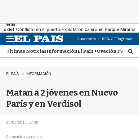
Tema
s del
Conflicto en el puerto
Explotaron cajero en Parque Miramar
día:
Suscribite al 50% OFF
Ingresar
M
e
Últimas Noticias
Información
El País +
Ovación
TV Show
n
M
u
o
s
t
EL PAÍS
INFORMACIÓN
r
a
Matan a 2 jóvenes en Nuevo
r
b
París y en Verdisol
�
s
q
u
26/02/2015, 07:00
e
d
Compartir esta noticia