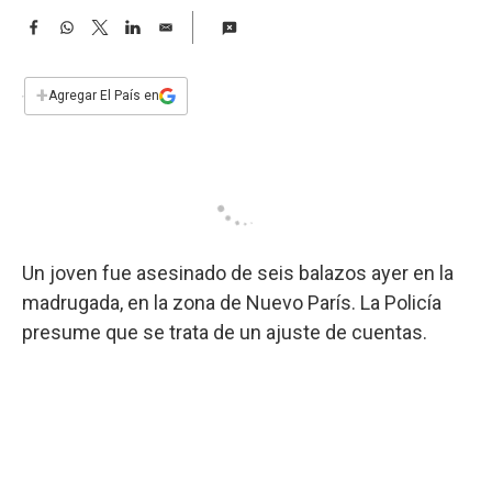
a
F
W
T
L
E
a
h
w
i
m
c
a
i
n
a
e
t
t
k
i
+
Agregar El País en
b
s
t
e
l
o
A
e
d
o
p
r
I
k
p
n
Un joven fue asesinado de seis balazos ayer en la
madrugada, en la zona de Nuevo París. La Policía
presume que se trata de un ajuste de cuentas.