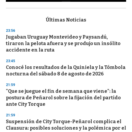
0
s
e
c
Últimas Noticias
o
n
23:56
d
Jugaban Uruguay Montevideo y Paysandú,
s
o
tiraron la pelota afuera y se produjo un insólito
f
accidente en la ruta
3
3
s
23:45
e
Conocé los resultados de la Quiniela y la Tómbola
c
nocturna del sábado 8 de agosto de 2026
o
n
d
21:59
s
"Que se juegue el fin de semana que viene": la
postura de Peñarol sobre la fijación del partido
ante City Torque
21:59
Suspensión de City Torque-Peñarol complica el
Clausura: posibles soluciones y la polémica por el