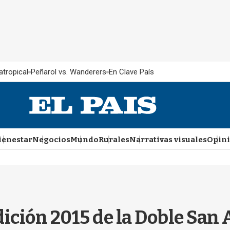
atropical
Peñarol vs. Wanderers
En Clave País
ienestar
Negocios
Mundo
Rurales
Narrativas visuales
Opin
dición 2015 de la Doble San