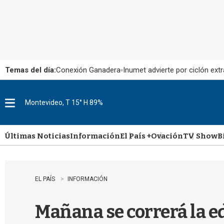
Temas del día:
Conexión Ganadera
Inumet advierte por ciclón extr
Montevideo, T 15° H 89%
M
e
n
u
Últimas Noticias
Información
El País +
Ovación
TV Show
B
EL PAÍS
INFORMACIÓN
Mañana se correrá la e