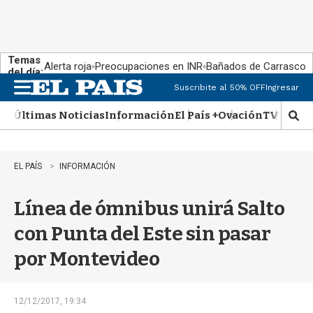
Temas
Alerta roja
Preocupaciones en INR
Bañados de Carrasco
del día:
Suscribite al 50% OFF
Ingresar
M
e
Últimas Noticias
Información
El País +
Ovación
TV Show
n
M
u
o
s
t
EL PAÍS
INFORMACIÓN
r
a
Línea de ómnibus unirá Salto
r
b
con Punta del Este sin pasar
�
s
por Montevideo
q
u
e
d
12/12/2017, 19:34