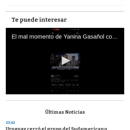
Te puede interesar
El mal momento de Yanina Gasañol con un hincha argentino en "Subrayado"
0
s
e
c
Últimas Noticias
o
n
23:43
d
Uruguay cerró el grupo del Sudamericano
s