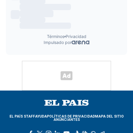
EL PAÍS STAFF
AYUDA
POLÍTICAS DE PRIVACIDAD
MAPA DEL SITIO
ANUNCIANTES
f
t
i
l
y
t
g
w
t