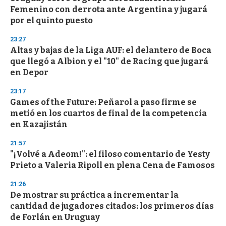
o
Femenino con derrota ante Argentina y jugará
f
por el quinto puesto
3
3
s
23:27
e
Altas y bajas de la Liga AUF: el delantero de Boca
c
que llegó a Albion y el "10" de Racing que jugará
o
n
en Depor
d
s
23:17
Games of the Future: Peñarol a paso firme se
metió en los cuartos de final de la competencia
en Kazajistán
21:57
"¡Volvé a Adeom!": el filoso comentario de Yesty
Prieto a Valeria Ripoll en plena Cena de Famosos
21:26
De mostrar su práctica a incrementar la
cantidad de jugadores citados: los primeros días
de Forlán en Uruguay