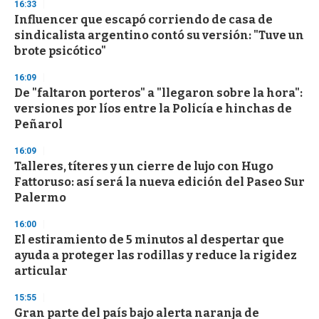
s
16:33
e
Influencer que escapó corriendo de casa de
c
sindicalista argentino contó su versión: "Tuve un
o
n
brote psicótico"
d
s
16:09
De "faltaron porteros" a "llegaron sobre la hora":
versiones por líos entre la Policía e hinchas de
Peñarol
16:09
Talleres, títeres y un cierre de lujo con Hugo
Fattoruso: así será la nueva edición del Paseo Sur
Palermo
16:00
El estiramiento de 5 minutos al despertar que
ayuda a proteger las rodillas y reduce la rigidez
articular
15:55
Gran parte del país bajo alerta naranja de