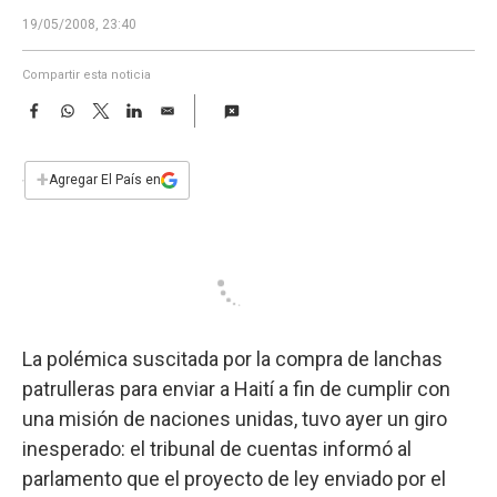
a
19/05/2008, 23:40
Compartir esta noticia
F
W
T
L
E
a
h
w
i
m
c
a
i
n
a
e
t
t
k
i
+
Agregar El País en
b
s
t
e
l
o
A
e
d
o
p
r
I
k
p
n
La polémica suscitada por la compra de lanchas
patrulleras para enviar a Haití a fin de cumplir con
una misión de naciones unidas, tuvo ayer un giro
inesperado: el tribunal de cuentas informó al
parlamento que el proyecto de ley enviado por el