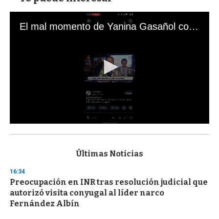
El mal momento de Yanina Gasañol con un hincha argentino en "Subrayado"
0
s
e
c
Últimas Noticias
o
n
16:34
d
Preocupación en INR tras resolución judicial que
s
o
autorizó visita conyugal al líder narco
f
Fernández Albín
3
3