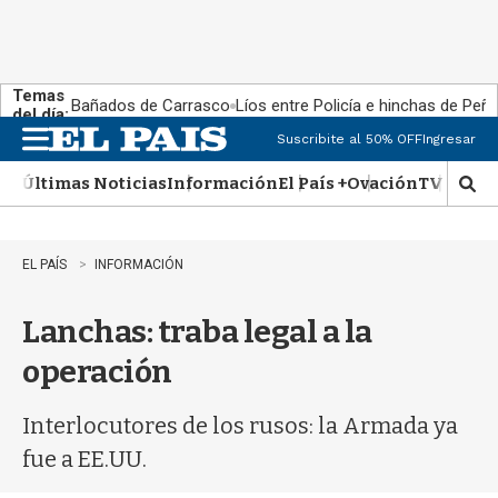
Temas
Bañados de Carrasco
Líos entre Policía e hinchas de Peña
del día:
Suscribite al 50% OFF
Ingresar
M
e
Últimas Noticias
Información
El País +
Ovación
TV Show
n
M
u
o
s
t
EL PAÍS
INFORMACIÓN
r
a
Lanchas: traba legal a la
r
b
operación
�
s
q
Interlocutores de los rusos: la Armada ya
u
fue a EE.UU.
e
d