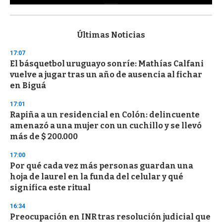
0
s
e
c
Últimas Noticias
o
n
17:07
d
El básquetbol uruguayo sonríe: Mathías Calfani
s
o
vuelve a jugar tras un año de ausencia al fichar
f
en Biguá
3
3
s
17:01
e
Rapiña a un residencial en Colón: delincuente
c
amenazó a una mujer con un cuchillo y se llevó
o
n
más de $ 200.000
d
s
17:00
Por qué cada vez más personas guardan una
hoja de laurel en la funda del celular y qué
significa este ritual
16:34
Preocupación en INR tras resolución judicial que