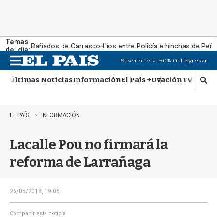
Temas
Bañados de Carrasco
Líos entre Policía e hinchas de Peña
del día:
Suscribite al 50% OFF
Ingresar
M
e
Últimas Noticias
Información
El País +
Ovación
TV Show
n
M
u
o
s
t
EL PAÍS
INFORMACIÓN
r
a
Lacalle Pou no firmará la
r
b
reforma de Larrañaga
�
s
q
u
26/05/2018, 19:06
e
d
Compartir esta noticia