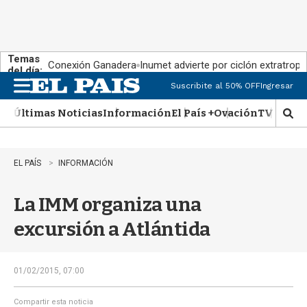
Temas
Conexión Ganadera
Inumet advierte por ciclón extratropi
del día:
Suscribite al 50% OFF
Ingresar
M
e
Últimas Noticias
Información
El País +
Ovación
TV Show
n
M
u
o
s
t
EL PAÍS
INFORMACIÓN
r
a
La IMM organiza una
r
b
excursión a Atlántida
�
s
q
u
01/02/2015, 07:00
e
d
Compartir esta noticia