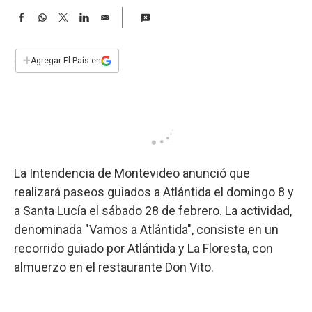
a
F
W
T
L
E
a
h
w
i
m
c
a
i
n
a
e
t
t
k
i
+
Agregar El País en
b
s
t
e
l
o
A
e
d
o
p
r
I
k
p
n
La Intendencia de Montevideo anunció que
realizará paseos guiados a Atlántida el domingo 8 y
a Santa Lucía el sábado 28 de febrero. La actividad,
denominada "Vamos a Atlántida", consiste en un
recorrido guiado por Atlántida y La Floresta, con
almuerzo en el restaurante Don Vito.