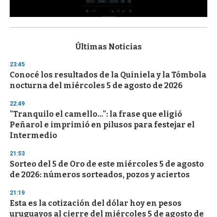
0
s
e
c
Últimas Noticias
o
n
23:45
d
Conocé los resultados de la Quiniela y la Tómbola
s
o
nocturna del miércoles 5 de agosto de 2026
f
3
22:49
3
s
"Tranquilo el camello...": la frase que eligió
e
Peñarol e imprimió en pilusos para festejar el
c
Intermedio
o
n
d
21:53
s
Sorteo del 5 de Oro de este miércoles 5 de agosto
de 2026: números sorteados, pozos y aciertos
21:19
Esta es la cotización del dólar hoy en pesos
uruguayos al cierre del miércoles 5 de agosto de