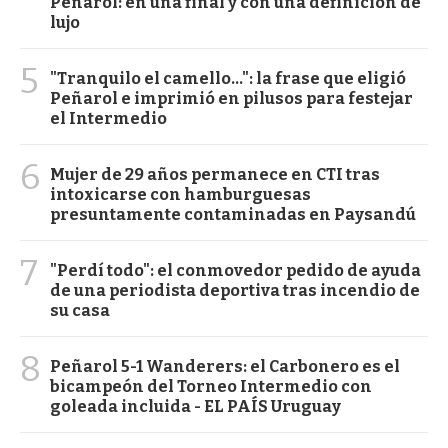
Peñarol: en una final y con una definición de
lujo
5
"Tranquilo el camello...": la frase que eligió
Peñarol e imprimió en pilusos para festejar
el Intermedio
6
Mujer de 29 años permanece en CTI tras
intoxicarse con hamburguesas
presuntamente contaminadas en Paysandú
7
"Perdí todo": el conmovedor pedido de ayuda
de una periodista deportiva tras incendio de
su casa
8
Peñarol 5-1 Wanderers: el Carbonero es el
bicampeón del Torneo Intermedio con
goleada incluida - EL PAÍS Uruguay