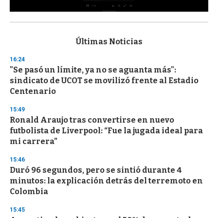
0
s
e
c
Últimas Noticias
o
n
16:24
d
"Se pasó un límite, ya no se aguanta más":
s
o
sindicato de UCOT se movilizó frente al Estadio
f
Centenario
3
3
s
15:49
e
Ronald Araujo tras convertirse en nuevo
c
futbolista de Liverpool: “Fue la jugada ideal para
o
n
mi carrera”
d
s
15:46
Duró 96 segundos, pero se sintió durante 4
minutos: la explicación detrás del terremoto en
Colombia
15:45