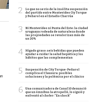
2
Lo que no se vio de la insólita suspensión
del partido entre Montevideo Cty Torque
y Peñarol en el Estadio Charrúa
3
Ni Montevideo ni Punta del Este: la ciudad
uruguaya rodeada de naturaleza donde
las propiedades se revalorizan más de
un 20%
4
Hígado graso: seis bebidas que pueden
ayudar a cuidar la salud hepática y los
hábitos que las complementan
5
Suspensión de City Torque-Peñarol
complica el Clausura: posibles
an
soluciones y la polémica por el clásico
6
Una comunicadora de Canal 10 denunció
que un ómnibus la atropelló, lo siguió y
enfrentó al chofer: "En shock"