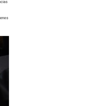
ncias
ienes