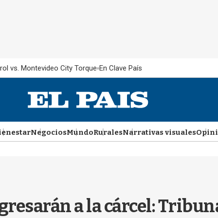
rol vs. Montevideo City Torque
En Clave País
ienestar
Negocios
Mundo
Rurales
Narrativas visuales
Opin
resarán a la cárcel: Tribun