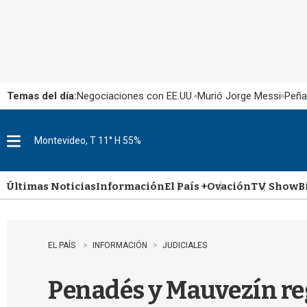
Temas del día:
Negociaciones con EE.UU.
Murió Jorge Messi
Peña
Montevideo, T 11° H 55%
M
e
n
u
Últimas Noticias
Información
El País +
Ovación
TV Show
B
EL PAÍS
INFORMACIÓN
JUDICIALES
Penadés y Mauvezín reg