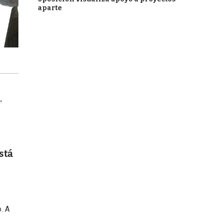
aparte
z
,
stá
. A