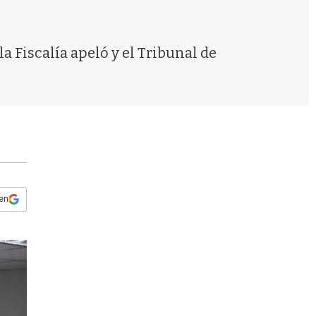
s
q
u
e
a Fiscalía apeló y el Tribunal de
d
a
 en