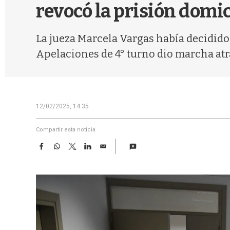
revocó la prisión domic
La jueza Marcela Vargas había decidido 
Apelaciones de 4° turno dio marcha atr
12/02/2025, 14:35
Compartir esta noticia
F
W
T
L
E
a
h
w
i
m
c
a
i
n
a
e
t
t
k
i
b
s
t
e
l
o
A
e
d
o
p
r
I
k
p
n