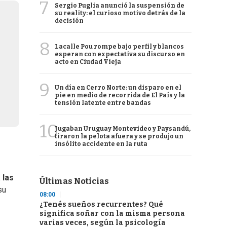
7
Sergio Puglia anunció la suspensión de
su reality: el curioso motivo detrás de la
decisión
8
Lacalle Pou rompe bajo perfil y blancos
esperan con expectativa su discurso en
acto en Ciudad Vieja
9
Un día en Cerro Norte: un disparo en el
pie en medio de recorrida de El País y la
tensión latente entre bandas
10
Jugaban Uruguay Montevideo y Paysandú,
tiraron la pelota afuera y se produjo un
insólito accidente en la ruta
 las
Últimas Noticias
su
08:00
¿Tenés sueños recurrentes? Qué
significa soñar con la misma persona
varias veces, según la psicología