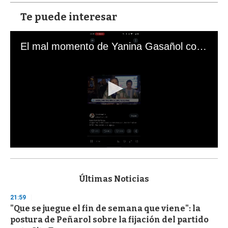
Te puede interesar
El mal momento de Yanina Gasañol con un hincha argentino en "Subrayado"
0
s
e
c
Últimas Noticias
o
n
21:59
d
"Que se juegue el fin de semana que viene": la
s
o
postura de Peñarol sobre la fijación del partido
f