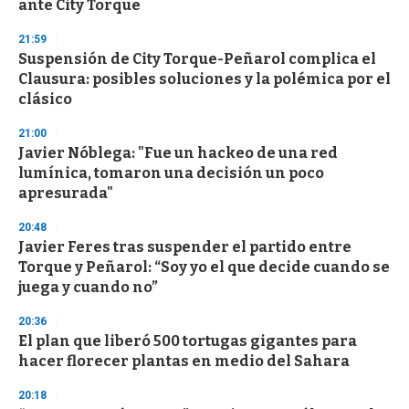
ante City Torque
3
3
s
21:59
e
Suspensión de City Torque-Peñarol complica el
c
Clausura: posibles soluciones y la polémica por el
o
n
clásico
d
s
21:00
Javier Nóblega: "Fue un hackeo de una red
lumínica, tomaron una decisión un poco
apresurada"
20:48
Javier Feres tras suspender el partido entre
Torque y Peñarol: “Soy yo el que decide cuando se
juega y cuando no”
20:36
El plan que liberó 500 tortugas gigantes para
hacer florecer plantas en medio del Sahara
20:18