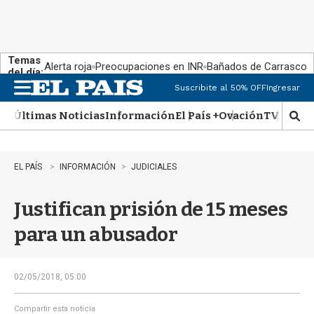
Temas
Alerta roja
Preocupaciones en INR
Bañados de Carrasco
del día:
Suscribite al 50% OFF
Ingresar
M
e
Últimas Noticias
Información
El País +
Ovación
TV Show
n
M
u
o
s
t
EL PAÍS
INFORMACIÓN
JUDICIALES
r
a
Justifican prisión de 15 meses
r
b
para un abusador
�
s
q
u
02/05/2018, 05:00
e
d
Compartir esta noticia