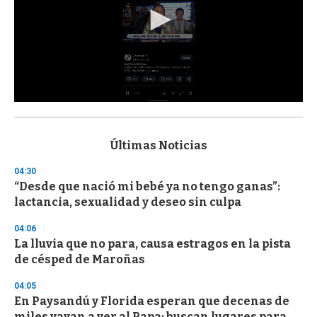
0
s
e
c
Últimas Noticias
o
n
04:30
d
“Desde que nació mi bebé ya no tengo ganas”:
s
o
lactancia, sexualidad y deseo sin culpa
f
3
04:06
3
s
La lluvia que no para, causa estragos en la pista
e
de césped de Maroñas
c
o
04:05
n
d
En Paysandú y Florida esperan que decenas de
s
miles vayan a ver al Papa; buscan lugares para