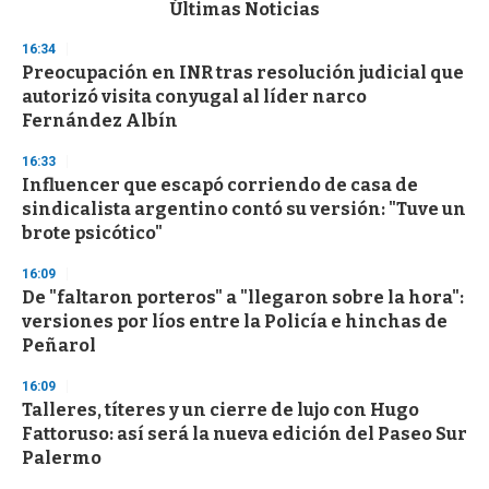
c
Últimas Noticias
o
n
16:34
d
Preocupación en INR tras resolución judicial que
s
o
autorizó visita conyugal al líder narco
f
Fernández Albín
3
3
s
16:33
e
Influencer que escapó corriendo de casa de
c
sindicalista argentino contó su versión: "Tuve un
o
n
brote psicótico"
d
s
16:09
De "faltaron porteros" a "llegaron sobre la hora":
versiones por líos entre la Policía e hinchas de
Peñarol
16:09
Talleres, títeres y un cierre de lujo con Hugo
Fattoruso: así será la nueva edición del Paseo Sur
Palermo