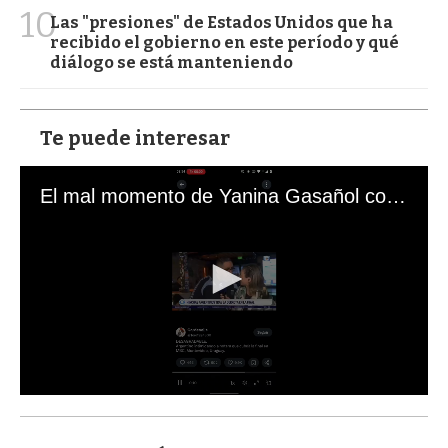
10
Las "presiones" de Estados Unidos que ha
recibido el gobierno en este período y qué
diálogo se está manteniendo
Te puede interesar
El mal momento de Yanina Gasañol con un hincha argentino en "Subrayado"
0
s
e