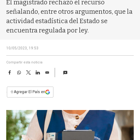
a
El magistrado rechazó el recurso
señalando, entre otros argumentos, que la
actividad estadística del Estado se
encuentra regulada por ley.
10/05/2023, 19:53
Compartir esta noticia
F
W
T
L
E
a
h
w
i
m
c
a
i
n
a
e
t
t
k
i
+
Agregar El País en
b
s
t
e
l
o
A
e
d
o
p
r
I
k
p
n