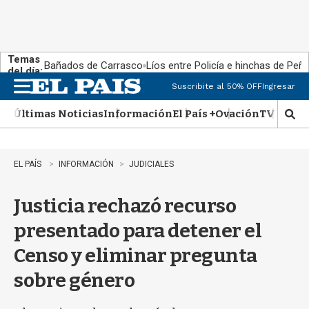
Temas
Bañados de Carrasco
Líos entre Policía e hinchas de Peña
del día:
Suscribite al 50% OFF
Ingresar
M
e
Últimas Noticias
Información
El País +
Ovación
TV Show
n
M
u
o
s
t
EL PAÍS
INFORMACIÓN
JUDICIALES
r
a
Justicia rechazó recurso
r
b
presentado para detener el
�
s
Censo y eliminar pregunta
q
u
sobre género
e
d