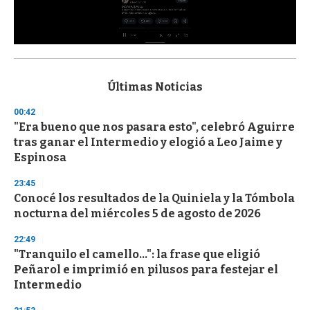
0
s
e
c
Últimas Noticias
o
n
00:42
d
"Era bueno que nos pasara esto", celebró Aguirre
s
o
tras ganar el Intermedio y elogió a Leo Jaime y
f
Espinosa
3
3
s
23:45
e
Conocé los resultados de la Quiniela y la Tómbola
c
nocturna del miércoles 5 de agosto de 2026
o
n
d
22:49
s
"Tranquilo el camello...": la frase que eligió
Peñarol e imprimió en pilusos para festejar el
Intermedio