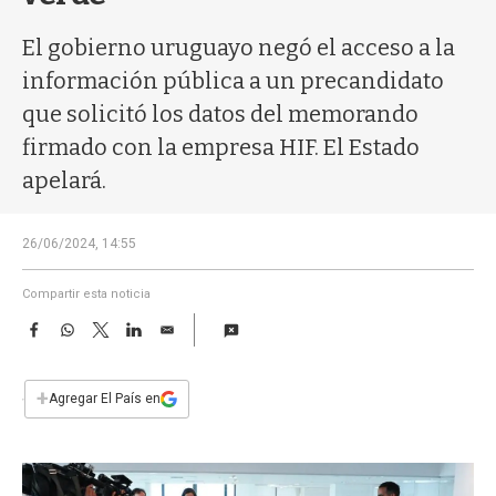
a
El gobierno uruguayo negó el acceso a la
información pública a un precandidato
que solicitó los datos del memorando
firmado con la empresa HIF. El Estado
apelará.
26/06/2024, 14:55
Compartir esta noticia
F
W
T
L
E
a
h
w
i
m
c
a
i
n
a
e
t
t
k
i
+
Agregar El País en
b
s
t
e
l
o
A
e
d
o
p
r
I
k
p
n