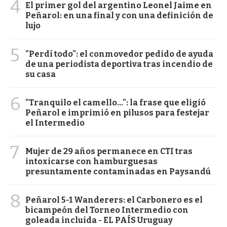
4
El primer gol del argentino Leonel Jaime en
Peñarol: en una final y con una definición de
lujo
5
"Perdí todo": el conmovedor pedido de ayuda
de una periodista deportiva tras incendio de
su casa
6
"Tranquilo el camello...": la frase que eligió
Peñarol e imprimió en pilusos para festejar
el Intermedio
7
Mujer de 29 años permanece en CTI tras
intoxicarse con hamburguesas
presuntamente contaminadas en Paysandú
8
Peñarol 5-1 Wanderers: el Carbonero es el
bicampeón del Torneo Intermedio con
goleada incluida - EL PAÍS Uruguay