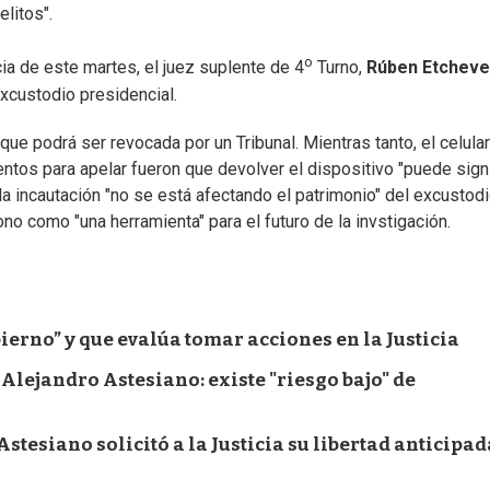
litos".
o
ia de este martes, el juez suplente de 4
Turno,
Rúben Etcheve
excustodio presidencial.
 que podrá ser revocada por un Tribunal. Mientras tanto, el celular
tos para apelar fueron que devolver el dispositivo "puede signi
 la incautación "no se está afectando el patrimonio" del excustodi
no como "una herramienta" para el futuro de la invstigación.
ierno” y que evalúa tomar acciones en la Justicia
 Alejandro Astesiano: existe "riesgo bajo" de
stesiano solicitó a la Justicia su libertad anticipad