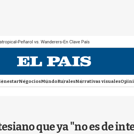
atropical
Peñarol vs. Wanderers
En Clave País
ienestar
Negocios
Mundo
Rurales
Narrativas visuales
Opin
esiano que ya "no es de inte