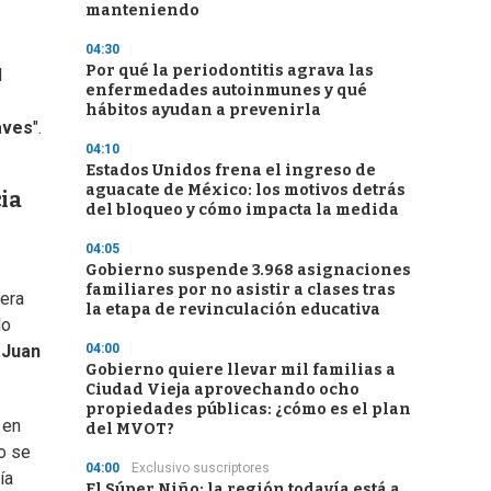
manteniendo
04:30
Por qué la periodontitis agrava las
l
enfermedades autoinmunes y qué
hábitos ayudan a prevenirla
aves
".
04:10
Estados Unidos frena el ingreso de
aguacate de México: los motivos detrás
ia
del bloqueo y cómo impacta la medida
04:05
Gobierno suspende 3.968 asignaciones
familiares por no asistir a clases tras
iera
la etapa de revinculación educativa
do
04:00
e
Juan
Gobierno quiere llevar mil familias a
Ciudad Vieja aprovechando ocho
propiedades públicas: ¿cómo es el plan
 en
del MVOT?
o se
04:00
Exclusivo suscriptores
ía
El Súper Niño: la región todavía está a