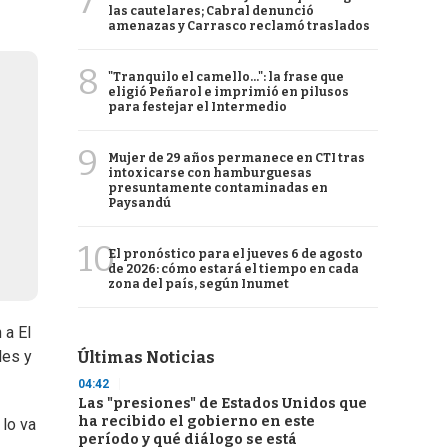
7
las cautelares; Cabral denunció
amenazas y Carrasco reclamó traslados
8
"Tranquilo el camello...": la frase que
eligió Peñarol e imprimió en pilusos
para festejar el Intermedio
9
Mujer de 29 años permanece en CTI tras
intoxicarse con hamburguesas
presuntamente contaminadas en
Paysandú
10
El pronóstico para el jueves 6 de agosto
de 2026: cómo estará el tiempo en cada
zona del país, según Inumet
 a El
les y
Últimas Noticias
04:42
Las "presiones" de Estados Unidos que
ha recibido el gobierno en este
lo va
período y qué diálogo se está