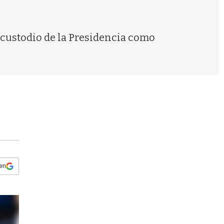
s
q
u
e
el custodio de la Presidencia como
d
a
 en