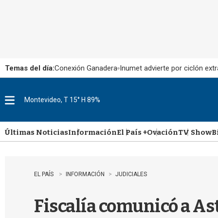
Temas del día:
Conexión Ganadera
Inumet advierte por ciclón extr
Montevideo, T 15° H 89%
M
e
n
u
Últimas Noticias
Información
El País +
Ovación
TV Show
B
EL PAÍS
INFORMACIÓN
JUDICIALES
Fiscalía comunicó a Ast