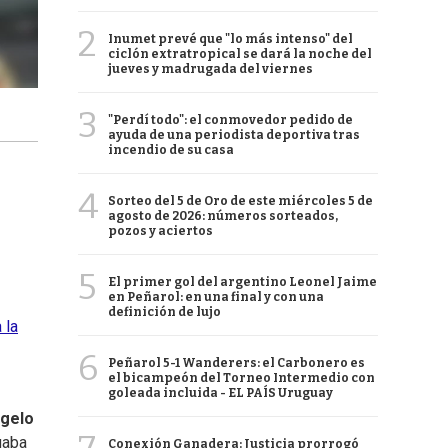
2
Inumet prevé que "lo más intenso" del
ciclón extratropical se dará la noche del
jueves y madrugada del viernes
3
"Perdí todo": el conmovedor pedido de
ayuda de una periodista deportiva tras
incendio de su casa
4
Sorteo del 5 de Oro de este miércoles 5 de
agosto de 2026: números sorteados,
pozos y aciertos
5
El primer gol del argentino Leonel Jaime
en Peñarol: en una final y con una
definición de lujo
 la
6
Peñarol 5-1 Wanderers: el Carbonero es
el bicampeón del Torneo Intermedio con
goleada incluida - EL PAÍS Uruguay
gelo
nuaba
Conexión Ganadera: Justicia prorrogó