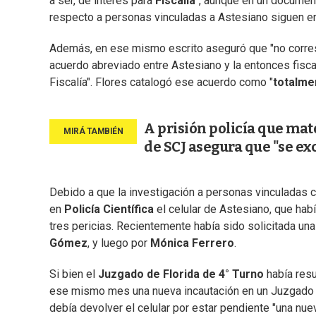
a ser, de interés para
Fiscalía
", aunque en un document
respecto a personas vinculadas a Astesiano siguen en
Además, en ese mismo escrito aseguró que "no corre
acuerdo abreviado entre Astesiano y la entonces fisca
Fiscalía". Flores catalogó ese acuerdo como "
totalme
A prisión policía que mat
de SCJ asegura que "se ex
Debido a que la investigación a personas vinculadas c
en
Policía Científica
el celular de Astesiano, que habí
tres pericias. Recientemente había sido solicitada una
Gómez
, y luego por
Mónica Ferrero
.
Si bien el
Juzgado de Florida de 4° Turno
había resu
ese mismo mes una nueva incautación en un Juzgado de
debía devolver el celular por estar pendiente "una nuev