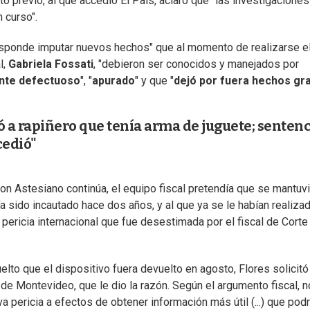
o previo, al que accedió El País, aclaró que "las investigaciones
 curso".
sponde imputar nuevos hechos" que al momento de realizarse e
l,
Gabriela Fossati
, "debieron ser conocidos y manejados por
nte defectuoso
", "
apurado
" y que "
dejó por fuera hechos gr
ó a rapiñero que tenía arma de juguete; sentenc
cedió"
on Astesiano continúa, el equipo fiscal pretendía que se mantuv
a sido incautado hace dos años, y al que ya se le habían realiza
 pericia internacional que fue desestimada por el fiscal de Cort
elto que el dispositivo fuera devuelto en agosto, Flores solicitó
 Montevideo, que le dio la razón. Según el argumento fiscal, n
a pericia a efectos de obtener información más útil (...) que podr