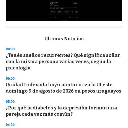
0
s
e
c
Últimas Noticias
o
n
08:00
d
¿Tenés sueños recurrentes? Qué significa soñar
s
o
con la misma persona varias veces, según la
f
psicología
3
3
s
06:00
e
Unidad Indexada hoy: cuánto cotiza la UI este
c
domingo 9 de agosto de 2026 en pesos uruguayos
o
n
d
05:00
s
¿Por qué la diabetes y la depresión forman una
pareja cada vez más común?
04:30