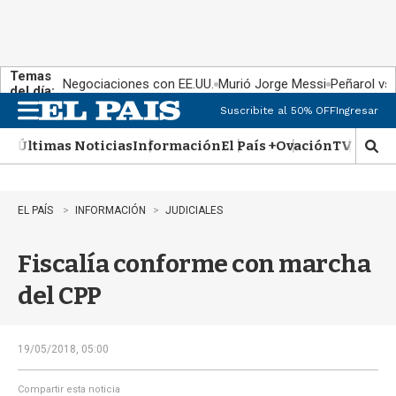
Temas
Negociaciones con EE.UU.
Murió Jorge Messi
Peñarol vs
del día:
Suscribite al 50% OFF
Ingresar
M
e
Últimas Noticias
Información
El País +
Ovación
TV Show
n
M
u
o
s
t
EL PAÍS
INFORMACIÓN
JUDICIALES
r
a
Fiscalía conforme con marcha
r
b
del CPP
�
s
q
u
19/05/2018, 05:00
e
d
Compartir esta noticia