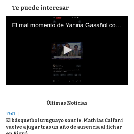
Te puede interesar
El mal momento de Yanina Gasañol con un hincha argentino en "Subrayado"
0
s
e
c
Últimas Noticias
o
n
17:07
d
El básquetbol uruguayo sonríe: Mathías Calfani
s
o
vuelve a jugar tras un año de ausencia al fichar
f
en Biguá