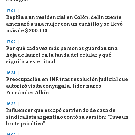
3
3
s
17:01
e
Rapiña a un residencial en Colón: delincuente
c
amenazó a una mujer con un cuchillo y se llevó
o
n
más de $ 200.000
d
s
17:00
Por qué cada vez más personas guardan una
hoja de laurel en la funda del celular y qué
significa este ritual
16:34
Preocupación en INR tras resolución judicial que
autorizó visita conyugal al líder narco
Fernández Albín
16:33
Influencer que escapó corriendo de casa de
sindicalista argentino contó su versión: "Tuve un
brote psicótico"