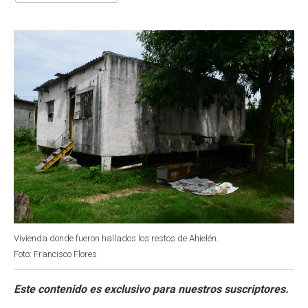
o
A
e
d
o
p
r
I
k
p
n
Vivienda donde fueron hallados los restos de Ahielén.
Foto: Francisco Flores