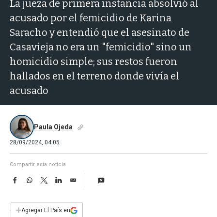
a
La jueza de primera instancia absolvió al
acusado por el femicidio de Karina
Saracho y entendió que el asesinato de
Casavieja no era un "femicidio" sino un
homicidio simple; sus restos fueron
hallados en el terreno donde vivía el
acusado
Paula Ojeda
28/09/2024, 04:05
Compartir esta noticia
F
W
T
L
E
a
h
w
i
m
c
a
i
n
a
e
t
t
k
i
+
Agregar El País en
b
s
t
e
l