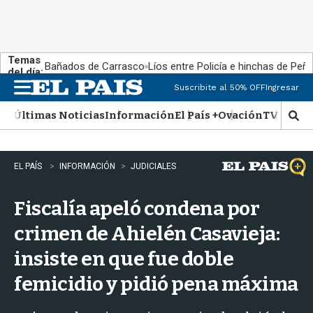
Temas
Bañados de Carrasco
Líos entre Policía e hinchas de Peña
del día:
Suscribite al 50% OFF
Ingresar
M
e
Últimas Noticias
Información
El País +
Ovación
TV Show
n
M
u
o
s
t
EL PAÍS
INFORMACIÓN
JUDICIALES
r
a
Fiscalía apeló condena por
r
b
crimen de Ahielén Casavieja:
�
s
insiste en que fue doble
q
u
femicidio y pidió pena máxima
e
d