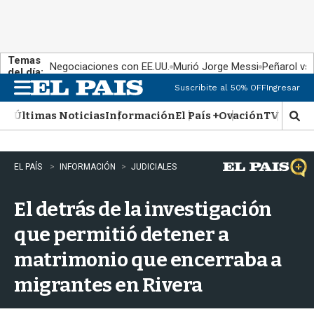
Temas
Negociaciones con EE.UU.
Murió Jorge Messi
Peñarol vs
del día:
Suscribite al 50% OFF
Ingresar
M
e
Últimas Noticias
Información
El País +
Ovación
TV Show
n
M
u
o
s
t
EL PAÍS
INFORMACIÓN
JUDICIALES
r
a
El detrás de la investigación
r
b
que permitió detener a
�
s
matrimonio que encerraba a
q
u
migrantes en Rivera
e
d