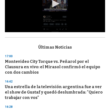
0
s
e
c
Últimas Noticias
o
n
17:00
d
Montevideo City Torque vs. Peñarol por el
s
o
Clausura en vivo: el Mirasol confirmó el equipo
f
con dos cambios
3
3
s
16:42
e
Una estrella de la televisión argentina fue a ver
c
el show de Gustaf y quedó deslumbrada: "Quiero
o
n
trabajar con vos"
d
s
16:28