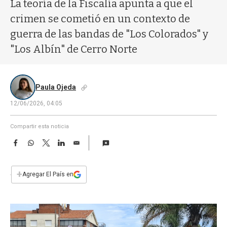
a
La teoría de la Fiscalía apunta a que el
crimen se cometió en un contexto de
guerra de las bandas de "Los Colorados" y
"Los Albín" de Cerro Norte
Paula Ojeda
12/06/2026, 04:05
Compartir esta noticia
F
W
T
L
E
a
h
w
i
m
c
a
i
n
a
e
t
t
k
i
+
Agregar El País en
b
s
t
e
l
o
A
e
d
o
p
r
I
k
p
n