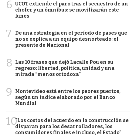
6
UCOT extiende el paro tras el secuestro de un
chofer y un ómnibus: se movilizarán este
lunes
7
De una estrategia en el período de pases que
no se explica a un equipo desnorteado: el
presente de Nacional
8
Las 10 frases que dejó Lacalle Pou en su
regreso: libertad, política, unidad y una
mirada “menos ortodoxa”
9
Montevideo está entre los peores puertos,
según un índice elaborado por el Banco
Mundial
10
"Los costos del acuerdo en la construcción se
disparan para los desarrolladores, los
consumidores finales e incluso, el Estado"