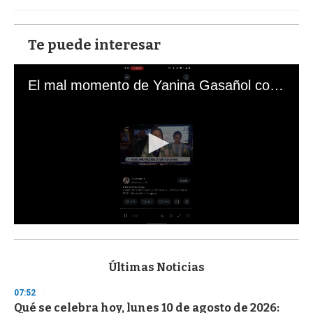
Te puede interesar
El mal momento de Yanina Gasañol con un hincha argentino en "Subrayado"
0
s
e
c
Últimas Noticias
o
n
07:52
d
Qué se celebra hoy, lunes 10 de agosto de 2026:
s