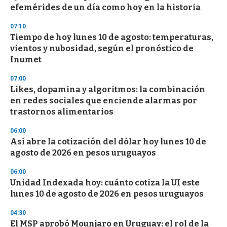
o
efemérides de un día como hoy en la historia
f
3
07:10
3
s
Tiempo de hoy lunes 10 de agosto: temperaturas,
e
vientos y nubosidad, según el pronóstico de
c
Inumet
o
n
d
07:00
s
Likes, dopamina y algoritmos: la combinación
en redes sociales que enciende alarmas por
trastornos alimentarios
06:00
Así abre la cotización del dólar hoy lunes 10 de
agosto de 2026 en pesos uruguayos
06:00
Unidad Indexada hoy: cuánto cotiza la UI este
lunes 10 de agosto de 2026 en pesos uruguayos
04:30
El MSP aprobó Mounjaro en Uruguay: el rol de la