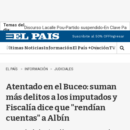
Temas del
Discurso Lacalle Pou
Partido suspendido
En Clave País
día:
Suscribite al 50% OFF
Ingresar
M
e
Últimas Noticias
Información
El País +
Ovación
TV Show
n
M
u
o
s
t
EL PAÍS
INFORMACIÓN
JUDICIALES
r
a
Atentado en el Buceo: suman
r
b
más delitos a los imputados y
�
s
Fiscalía dice que "rendían
q
u
cuentas" a Albín
e
d