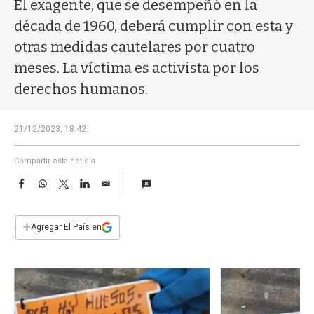
a
El exagente, que se desempeñó en la
década de 1960, deberá cumplir con esta y
otras medidas cautelares por cuatro
meses. La víctima es activista por los
derechos humanos.
21/12/2023, 18:42
Compartir esta noticia
F
W
T
L
E
a
h
w
i
m
c
a
i
n
a
e
t
t
k
i
+
Agregar El País en
b
s
t
e
l
o
A
e
d
o
p
r
I
k
p
n