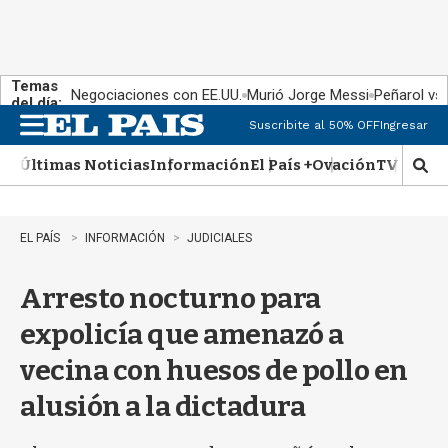
Temas
Negociaciones con EE.UU.
Murió Jorge Messi
Peñarol vs
del día:
Suscribite al 50% OFF
Ingresar
M
e
Últimas Noticias
Información
El País +
Ovación
TV Show
n
M
u
o
s
t
EL PAÍS
INFORMACIÓN
JUDICIALES
r
a
Arresto nocturno para
r
b
expolicía que amenazó a
�
s
vecina con huesos de pollo en
q
u
alusión a la dictadura
e
d