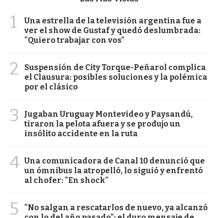
1
Una estrella de la televisión argentina fue a
ver el show de Gustaf y quedó deslumbrada:
"Quiero trabajar con vos"
2
Suspensión de City Torque-Peñarol complica
el Clausura: posibles soluciones y la polémica
por el clásico
3
Jugaban Uruguay Montevideo y Paysandú,
tiraron la pelota afuera y se produjo un
insólito accidente en la ruta
4
Una comunicadora de Canal 10 denunció que
un ómnibus la atropelló, lo siguió y enfrentó
al chofer: "En shock"
5
"No salgan a rescatarlos de nuevo, ya alcanzó
con lo del año pasado": el duro mensaje de