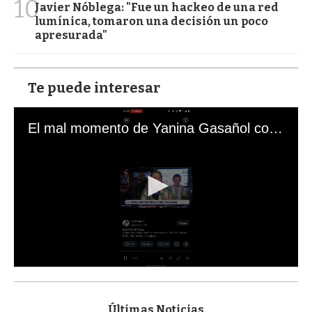
10
Javier Nóblega: "Fue un hackeo de una red
lumínica, tomaron una decisión un poco
apresurada"
Te puede interesar
El mal momento de Yanina Gasañol con un hincha argentino en "Subrayado"
0
s
e
c
Últimas Noticias