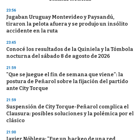
o
n
23:56
d
Jugaban Uruguay Montevideo y Paysandú,
s
o
tiraron la pelota afuera y se produjo un insólito
f
accidente en la ruta
3
3
s
23:45
e
Conocé los resultados de la Quiniela y la Tómbola
c
nocturna del sábado 8 de agosto de 2026
o
n
d
21:59
s
"Que se juegue el fin de semana que viene": la
postura de Peñarol sobre la fijación del partido
ante City Torque
21:59
Suspensión de City Torque-Peñarol complica el
Clausura: posibles soluciones y la polémica por el
clásico
21:00
Javier Nóblega: "Fue un hackeo de una red