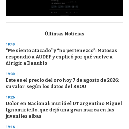
0
s
e
c
Últimas Noticias
o
n
19:40
d
“Me siento atacado” y “no pertenezco”: Matosas
s
o
respondió a AUDEF y explicó por qué vuelve a
f
dirigir a Danubio
3
3
s
19:30
e
Este es el precio del oro hoy 7 de agosto de 2026:
c
su valor, según los datos del BROU
o
n
d
19:26
s
Dolor en Nacional: murió el DT argentino Miguel
Ignomiriello, que dejó una gran marca en las
juveniles albas
19:16