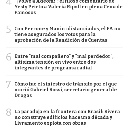
4
"¡Volvé a Adeom!": el filoso comentario de
Yesty Prieto a Valeria Ripoll en plena Cena de
Famosos
5
Con Perrone y Manini distanciados, el FA no
tiene asegurados los votos para la
aprobación de la Rendición de Cuentas
6
Entre "mal compañero" y "mal perdedor",
altísima tensión en vivo entre dos
integrantes de programa radial
7
Cómo fue el siniestro de tránsito por el que
murió Gabriel Rossi, secretario general de
Drogas
8
La paradoja en la frontera con Brasil: Rivera
no construye edificios hace una década y
Livramento explota con obras