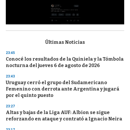
0
s
e
c
Últimas Noticias
o
n
23:45
d
Conocé los resultados de la Quiniela y la Tómbola
s
o
nocturna del jueves 6 de agosto de 2026
f
3
23:43
3
s
Uruguay cerró el grupo del Sudamericano
e
Femenino con derrota ante Argentina y jugará
c
por el quinto puesto
o
n
d
23:27
s
Altas y bajas de la Liga AUF: Albion se sigue
reforzando en ataque y contrató a Ignacio Neira
23:17