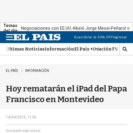
Temas
Negociaciones con EE.UU.
Murió Jorge Messi
Peñarol vs
del día:
Suscribite al 50% OFF
Ingresar
M
e
Últimas Noticias
Información
El País +
Ovación
TV Show
n
M
u
o
s
t
EL PAÍS
INFORMACIÓN
r
a
Hoy rematarán el iPad del Papa
r
b
Francisco en Montevideo
�
s
q
u
14/04/2015, 11:56
e
d
Compartir esta noticia