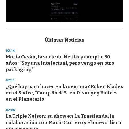
0
s
e
c
Últimas Noticias
o
n
02:14
d
Moria Casán, la serie de Netflix y cumplir 80
s
o
años: “Soy una intelectual, pero vengo en otro
f
packaging”
3
3
s
02:11
e
¿Qué hay para hacer en la semana? Ruben Blades
c
en el Sodre, "Camp Rock 3" en Disney+ y Buitres
o
n
en el Planetario
d
s
02:06
La Triple Nelson: su show en La Trastienda, la
colaboración con Mario Carrero y el nuevo disco
que preparan