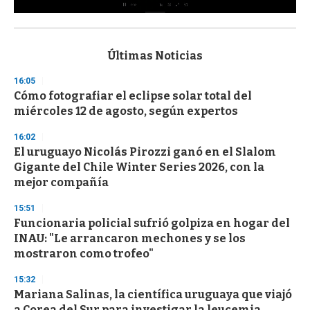
0
s
e
c
Últimas Noticias
o
n
16:05
d
Cómo fotografiar el eclipse solar total del
s
o
miércoles 12 de agosto, según expertos
f
3
16:02
3
s
El uruguayo Nicolás Pirozzi ganó en el Slalom
e
Gigante del Chile Winter Series 2026, con la
c
mejor compañía
o
n
d
15:51
s
Funcionaria policial sufrió golpiza en hogar del
INAU: "Le arrancaron mechones y se los
mostraron como trofeo"
15:32
Mariana Salinas, la científica uruguaya que viajó
a Corea del Sur para investigar la leucemia