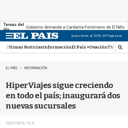
Temas del
Gobierno demanda a Cardama
Fenómeno de El Niño
día:
Suscribite al 50% OFF
Ingresar
M
e
Últimas Noticias
Información
El País +
Ovación
TV Show
n
M
u
o
s
t
EL PAÍS
INFORMACIÓN
r
a
HiperViajes sigue creciendo
r
b
en todo el país; inaugurará dos
�
s
nuevas sucursales
q
u
e
d
23/07/2018, 16:31