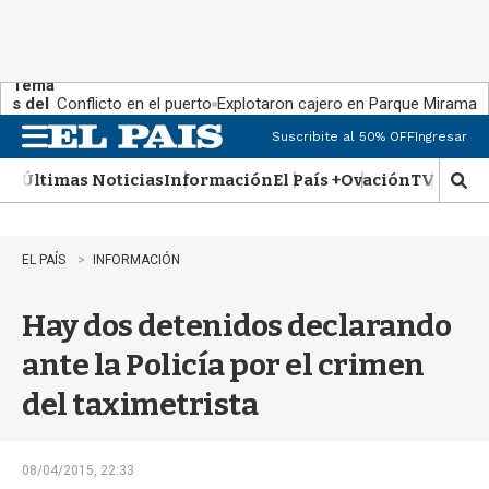
Tema
s del
Conflicto en el puerto
Explotaron cajero en Parque Miramar
día:
Suscribite al 50% OFF
Ingresar
M
e
Últimas Noticias
Información
El País +
Ovación
TV Show
n
M
u
o
s
t
EL PAÍS
INFORMACIÓN
r
a
Hay dos detenidos declarando
r
b
ante la Policía por el crimen
�
s
del taximetrista
q
u
e
d
08/04/2015, 22:33