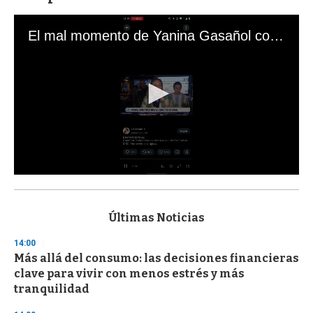
El mal momento de Yanina Gasañol con un hincha argentino en "Subrayado"
0
s
e
c
Últimas Noticias
o
n
14:00
d
Más allá del consumo: las decisiones financieras
s
o
clave para vivir con menos estrés y más
f
tranquilidad
3
3