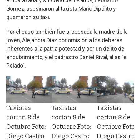
embarazada, y su novio de 19 años, Leonardo
Gómez, asesinaron al taxista Mario Dipólito y
quemaron su taxi.
Por el caso también fue procesada la madre de la
joven, Alejandra Díaz por omisión a los deberes
inherentes a la patria potestad y por un delito de
encubrimiento, y el padrastro Daniel Rival, alias "el
Pelado".
Taxistas
Taxistas
Taxistas
cortan 8 de
cortan 8 de
cortan 8 de
:
Octubre Foto:
Octubre Foto:
Octubre Foto:
Diego Castro
Diego Castro
Diego Castro