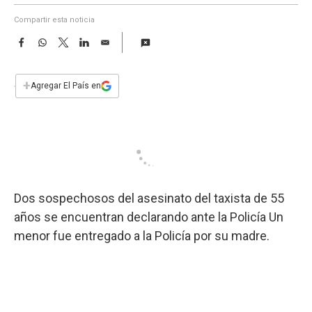
a
Compartir esta noticia
F
W
T
L
E
a
h
w
i
m
c
a
i
n
a
e
t
t
k
i
+
Agregar El País en
b
s
t
e
l
o
A
e
d
o
p
r
I
k
p
n
Dos sospechosos del asesinato del taxista de 55
años se encuentran declarando ante la Policía Un
menor fue entregado a la Policía por su madre.