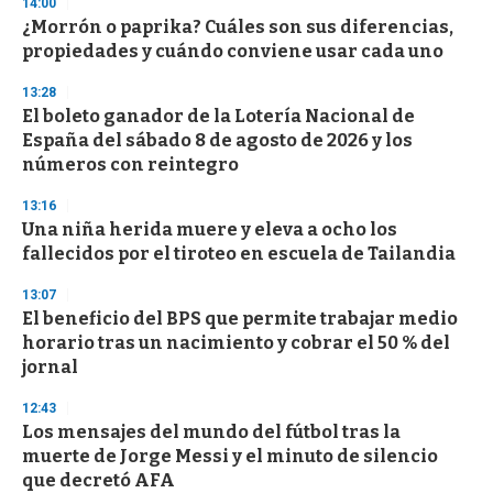
s
14:00
e
¿Morrón o paprika? Cuáles son sus diferencias,
c
propiedades y cuándo conviene usar cada uno
o
n
d
13:28
s
El boleto ganador de la Lotería Nacional de
España del sábado 8 de agosto de 2026 y los
números con reintegro
13:16
Una niña herida muere y eleva a ocho los
fallecidos por el tiroteo en escuela de Tailandia
13:07
El beneficio del BPS que permite trabajar medio
horario tras un nacimiento y cobrar el 50 % del
jornal
12:43
Los mensajes del mundo del fútbol tras la
muerte de Jorge Messi y el minuto de silencio
que decretó AFA